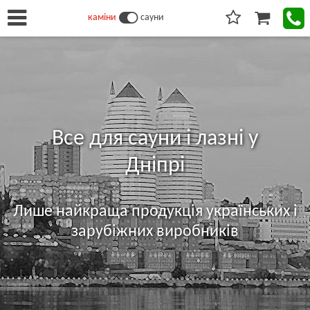
каміни
сауни
Все для сауни і лазні у
Дніпрі
Лише найкраща продукція українських і
зарубіжних виробників