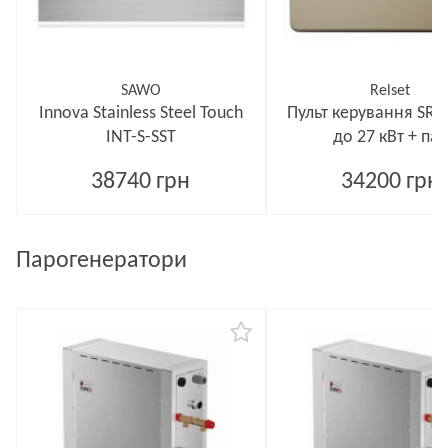
SAWO
Relset
Innova Stainless Steel Touch
Пульт керування SR
INT-S-SST
до 27 кВт + пар
38740 грн
34200 грн
Парогенератори