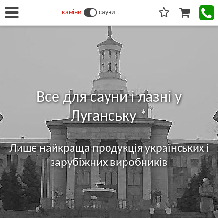
каміни
сауни
Все для сауни і лазні у
Луганську *
Лише найкраща продукція українських і
зарубіжних виробників