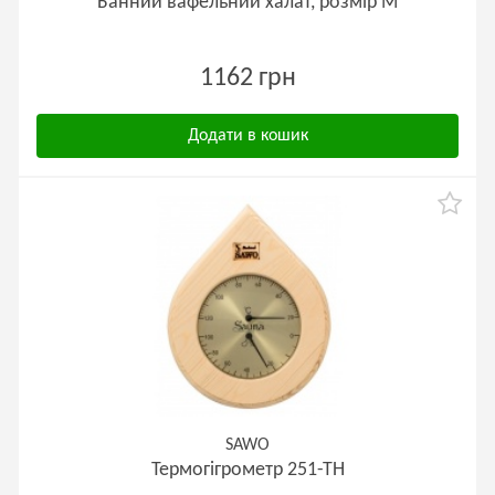
Банний вафельний халат, розмір М
1162 грн
Додати в кошик
SAWO
Термогігрометр 251-ТН