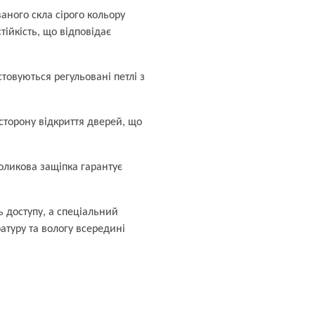
аного скла сірого кольору
стійкість, що відповідає
товуються регульовані петлі з
сторону відкриття дверей, що
оликова защіпка гарантує
ь доступу, а спеціальний
туру та вологу всередині