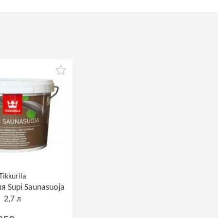
Tikkurila
я Supi Saunasuoja
2,7 л