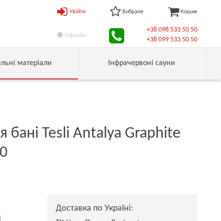
Увійти
Вибране
Кошик
+38 098 533 50 50
Офлайн
+38 099 533 50 50
ельні матеріали
Інфрачервоні сауни
я бані Tesli Antalya Graphite
00
Доставка по Україні:
н