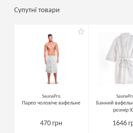
Супутні товари
SaunaPro
SaunaPr
Парео чоловіче вафельне
Банний вафельн
розмір X
470 грн
1646 г