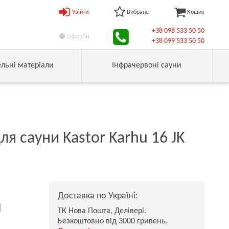
Увійти
Вибране
Кошик
+38 098 533 50 50
Офлайн
+38 099 533 50 50
ельні матеріали
Інфрачервоні сауни
ля сауни Kastor Karhu 16 JK
Доставка по Україні:
н
ТК Нова Пошта, Делівері.
Безкоштовно від 3000 гривень.