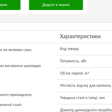
ошик
Додати в кошик
Характеристики
Код товару
я не великих саун,
Потужність, кВт
хом висування шухлядки
3
Об’єм парної, м
Місткість відсіку для каміння,
жного приміщення;
Товщина сталі в топці, мм
іючої сталі;
Діаметр димохідного патрубк