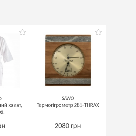
o
SAWO
ий халат,
Термогігрометр 281-THRAX
XL
рн
2080 грн