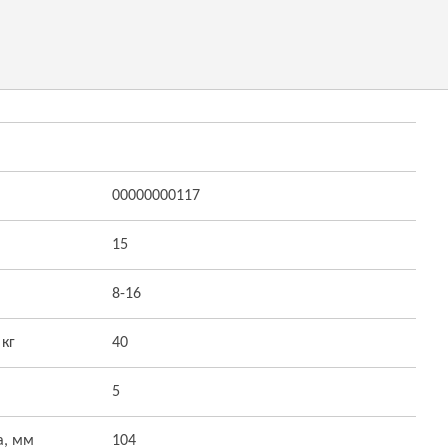
00000000117
15
8-16
 кг
40
5
а, мм
104