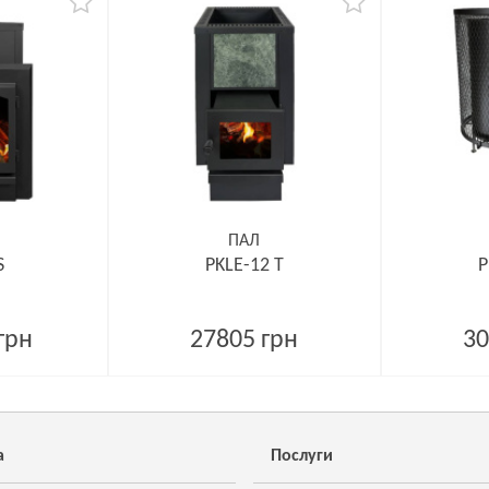
ПАЛ
S
PKLE-12 T
P
грн
27805 грн
30
а
Послуги