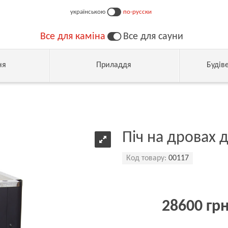
українською
по-русски
Все для каміна
Все для сауни
ня
Приладдя
Будів
Піч на дровах д
Код товару:
00117
28600 гр