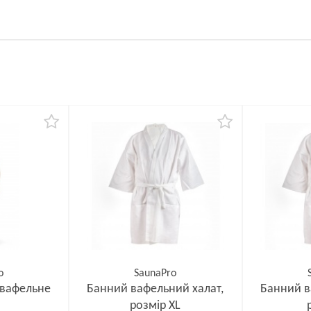
o
SaunaPro
 вафельне
Банний вафельний халат,
Банний в
розмір XL