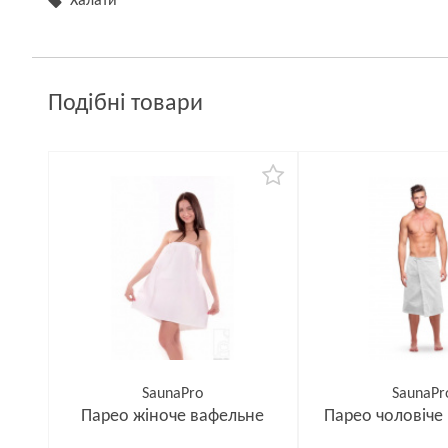
Халати
Подібні товари
SaunaPro
SaunaPr
Парео жіноче вафельне
Парео чоловіче