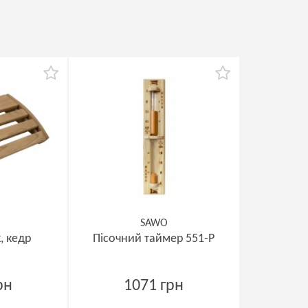
SAWO
, кедр
Пісочний таймер 551-P
рн
1071 грн