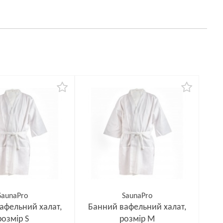
SaunaPro
SaunaPro
афельний халат,
Банний вафельний халат,
розмір S
розмір М