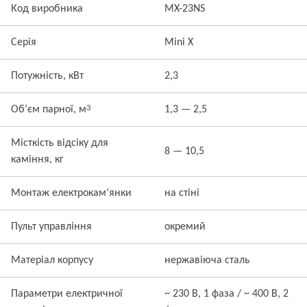
Код виробника
MX-23NS
Серія
Mini X
Потужність, кВт
2,3
3
Об’єм парної, м
1,3 — 2,5
Місткість відсіку для
8 — 10,5
каміння, кг
Монтаж електрокам’янки
на стіні
Пульт управління
окремий
Матеріал корпусу
нержавіюча сталь
Параметри електричної
~ 230 В, 1 фаза / ~ 400 В, 2