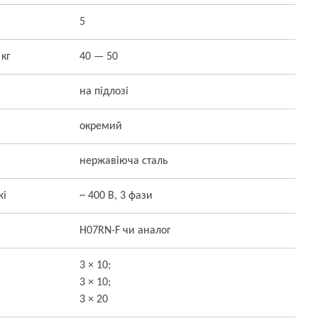
5
 кг
40 — 50
на підлозі
окремий
нержавіюча сталь
жі
~ 400 В, 3 фази
H07RN-F чи аналог
3 × 10;
3 × 10;
3 × 20