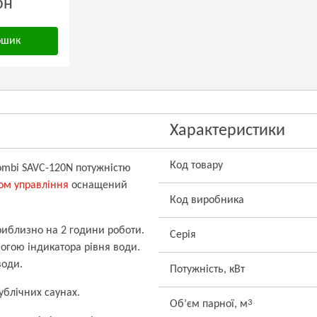
рн
ошик
Характеристики
Код товару
ombi SAVC-120N
потужністю
ом управління
оснащений
Код виробника
приблизно на 2 години роботи.
Серія
огою індикатора рівня води.
води.
Потужність, кВт
ублічних саунах.
3
Об’єм парної, м