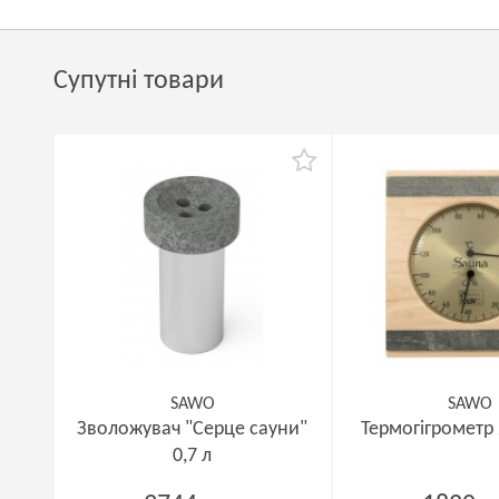
Супутні товари
SAWO
SAWO
Зволожувач "Серце сауни"
Термогігрометр
0,7 л