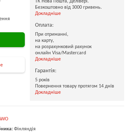
ТК Нова Пошта, Делівері.
Безкоштовно від 3000 гривень.
Докладніше
ення
Оплата:
При отриманні,
на карту,
на розрахунковий рахунок
онлайн Visa/Mastercard
Докладніше
не
Гарантія:
5 років
Повернення товару протягом 14 днів
Докладніше
AWO
бника:
Фінляндія