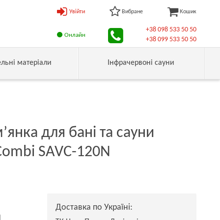
Увійти
Вибране
Кошик
+38 098 533 50 50
Онлайн
+38 099 533 50 50
ельні матеріали
Інфрачервоні сауни
’янка для бані та сауни
Combi SAVC-120N
Доставка по Україні:
н