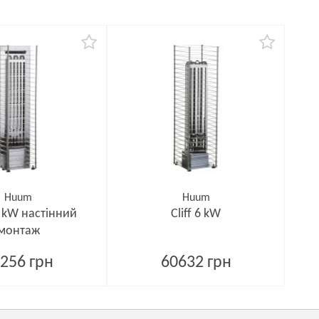
Huum
Huum
,5 kW настінний
Cliff 6 kW
монтаж
256 грн
60632 грн