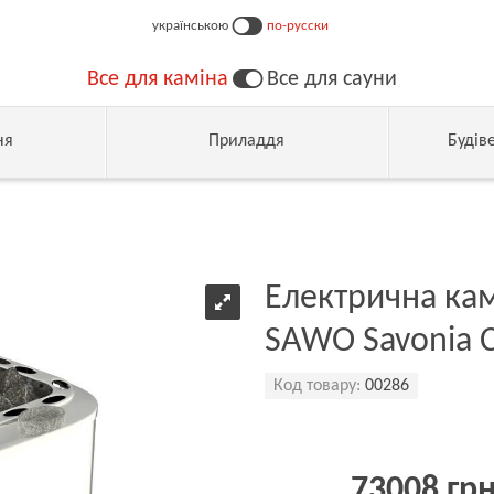
українською
по-русски
Все для каміна
Все для сауни
ня
Приладдя
Будів
Електрична кам
SAWO Savonia 
Код товару:
00286
73008 гр