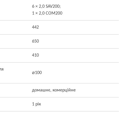
6 × 2,0 SAV200;
1 × 2,0 COM200
442
650
410
ля
⌀100
домашнє, комерційне
1 рік