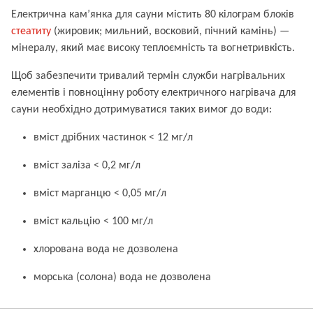
Електрична кам’янка для сауни містить 80 кілограм
блоків
стеатиту
(жировик; мильний, восковий, пічний камінь) —
мінералу, який має високу теплоємність та вогнетривкість.
Щоб забезпечити тривалий термін служби нагрівальних
елементів і повноцінну роботу електричного нагрівача для
сауни необхідно дотримуватися таких вимог до води:
вміст дрібних частинок < 12 мг/л
вміст заліза < 0,2 мг/л
вміст марганцю < 0,05 мг/л
вміст кальцію < 100 мг/л
хлорована вода не дозволена
морська (солона) вода не дозволена