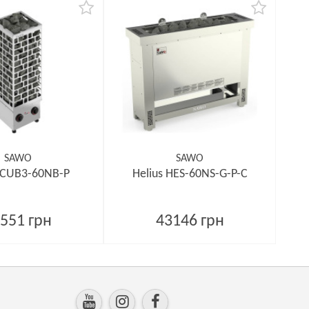
SAWO
SAWO
 CUB3-60NB-P
Helius HES-60NS-G-P-C
551 грн
43146 грн