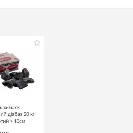
una-Eurox
ий діабаз 20 кг
отий > 10см