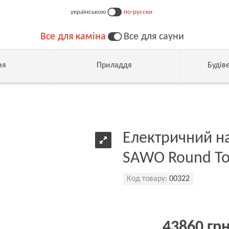
українською
по-русски
Все для каміна
Все для сауни
ня
Приладдя
Будів
Електричний на
SAWO Round To
Код товару:
00322
43860 гр