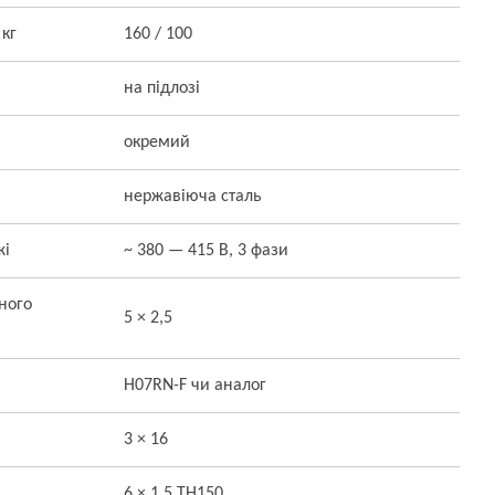
 кг
160 / 100
на підлозі
окремий
нержавіюча сталь
жі
~ 380 — 415 В, 3 фази
ного
5 × 2,5
H07RN-F чи аналог
3 × 16
6 × 1,5 TH150