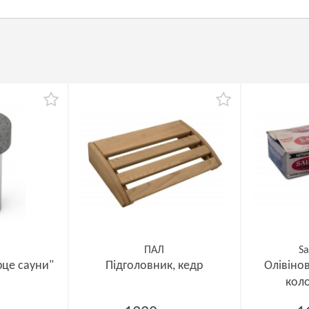
ПАЛ
Sa
рце сауни"
Підголовник, кедр
Олівінов
кол