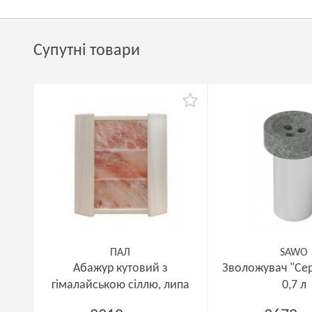
Супутні товари
ПАЛ
SAWO
Абажур кутовий з
Зволожувач "Се
гімалайською сіллю, липа
0,7 л