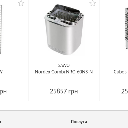
SAWO
kW
Nordex Combi NRC-60NS-N
Cubos
грн
25857 грн
25
а
Послуги