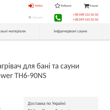
Увійти
Вибране
Кошик
+38 098 533 50 50
Офлайн
+38 099 533 50 50
ельні матеріали
Інфрачервоні сауни
грівач для бані та сауни
wer TH6-90NS
Доставка по Україні:
н