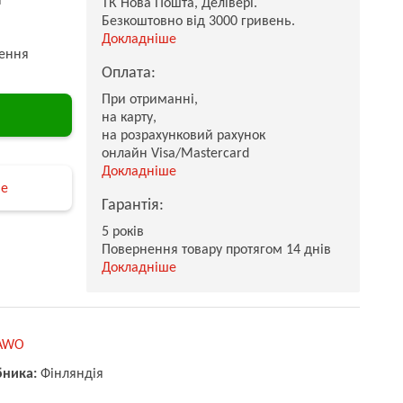
ТК Нова Пошта, Делівері.
Безкоштовно від 3000 гривень.
Докладніше
ення
Оплата:
При отриманні,
на карту,
на розрахунковий рахунок
онлайн Visa/Mastercard
Докладніше
не
Гарантія:
5 років
Повернення товару протягом 14 днів
Докладніше
AWO
бника:
Фінляндія