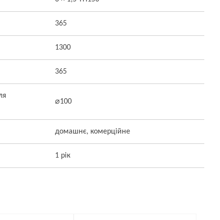
365
1300
365
ля
⌀100
домашнє, комерційне
1 рік