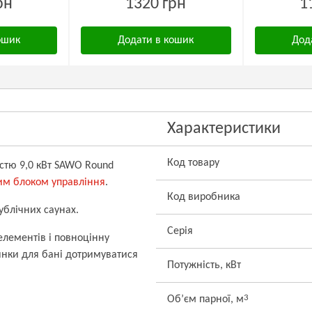
рн
1320 грн
1
ошик
Додати в кошик
Дод
Характеристики
Код товару
істю 9,0 кВт SAWO Round
им блоком управління
.
Код виробника
ублічних саунах.
Серія
лементів і повноцінну
янки для бані дотримуватися
Потужність, кВт
3
Об’єм парної, м