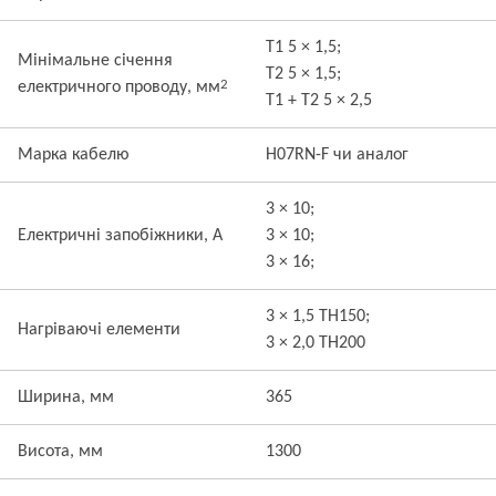
T1 5 × 1,5;
Мінімальне січення
T2 5 × 1,5;
2
електричного проводу, мм
T1 + T2 5 × 2,5
Марка кабелю
H07RN-F чи аналог
3 × 10;
Електричні запобіжники, А
3 × 10;
3 × 16;
3 × 1,5 TH150;
Нагріваючі елементи
3 × 2,0 TH200
Ширина, мм
365
Висота, мм
1300