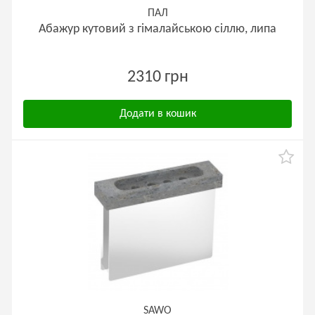
ПАЛ
Абажур кутовий з гімалайською сіллю, липа
2310 грн
Додати в кошик
SAWO