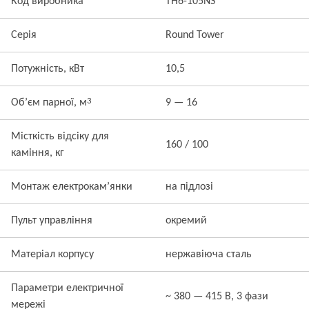
Код виробника
TH6-105NS
Серія
Round Tower
Потужність, кВт
10,5
3
Об’єм парної, м
9 — 16
Місткість відсіку для
160 / 100
каміння, кг
Монтаж електрокам’янки
на підлозі
Пульт управління
окремий
Матеріал корпусу
нержавіюча сталь
Параметри електричної
~ 380 — 415 В, 3 фази
мережі