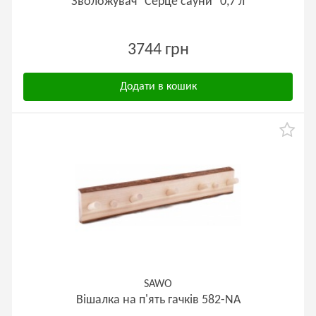
Зволожувач "Серце сауни" 0,7 л
3744 грн
Додати в кошик
SAWO
Вішалка на п'ять гачків 582-NA