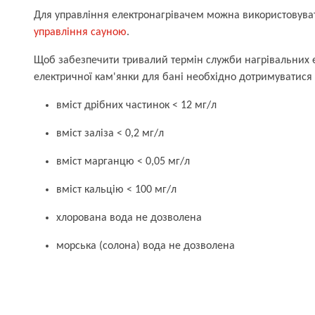
Для управління електронагрівачем можна використовув
управління сауною
.
Щоб забезпечити тривалий термін служби нагрівальних е
електричної кам'янки для бані необхідно дотримуватися 
вміст дрібних частинок < 12 мг/л
вміст заліза < 0,2 мг/л
вміст марганцю < 0,05 мг/л
вміст кальцію < 100 мг/л
хлорована вода не дозволена
морська (солона) вода не дозволена