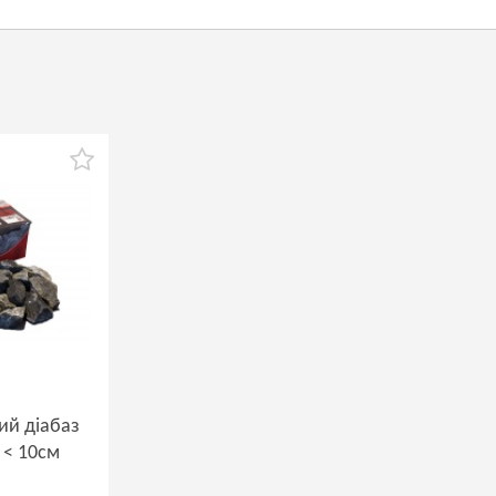
ий діабаз
 < 10см