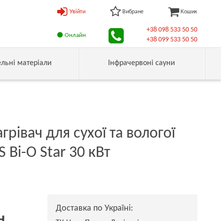
Увійти
Вибране
Кошик
+38 098 533 50 50
Онлайн
+38 099 533 50 50
ельні матеріали
Інфрачервоні сауни
рівач для сухої та вологої
S Bi-O Star 30 кВт
Доставка по Україні:
н