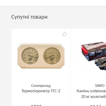
Супутні товари
Склоприлад
SAWO
Термогігрометр ТГС-2
Камінь олівінов
20 кг колотий