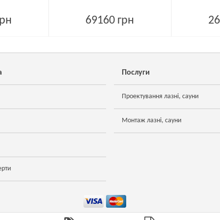
грн
69160 грн
26
а
Послуги
Проектування лазні, сауни
Монтаж лазні, сауни
ерти