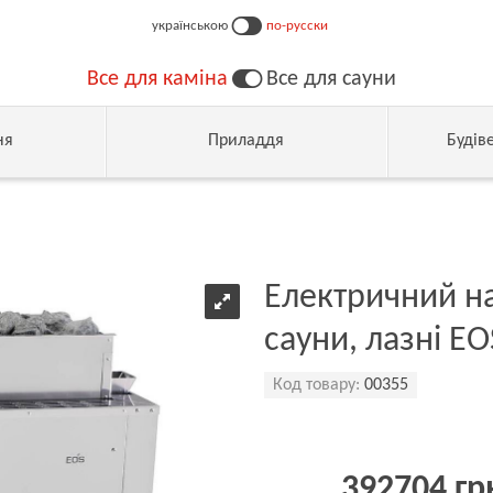
українською
по-русски
Все для каміна
Все для сауни
ня
Приладдя
Будів
Електричний наг
сауни, лазні EO
Код товару:
00355
392704 гр