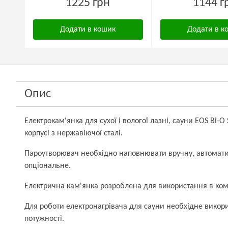
1225 грн
1144 г
Додати в кошик
Додати в к
Опис
Електрокам'янка для сухої і вологої лазні, сауни EOS Bi-O 
корпусі з нержавіючої сталі.
Пароутворювач необхідно наповнювати вручну, автомат
опціональне.
Електрична кам'янка розроблена для використання в ком
Для роботи електронагрівача для сауни необхідне вико
потужності.