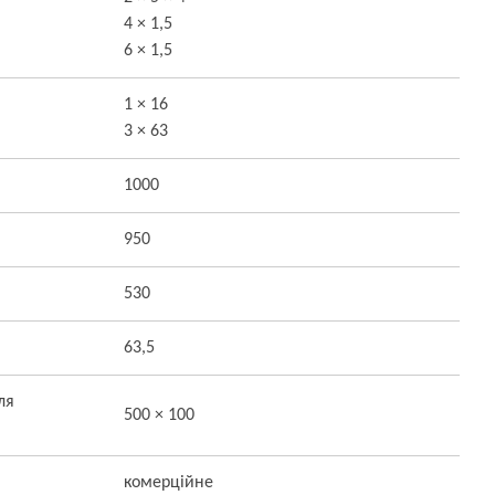
4 × 1,5
6 × 1,5
1 × 16
3 × 63
1000
950
530
63,5
ля
500 × 100
комерційне