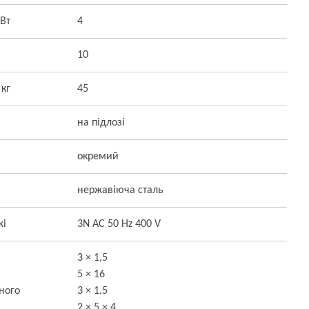
кВт
4
10
 кг
45
на підлозі
окремий
нержавіюча сталь
жі
3N AC 50 Hz 400 V
3 × 1,5
5 × 16
ного
3 × 1,5
2 × 5 × 4