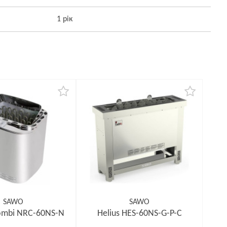
1 рік
SAWO
SAWO
ombi NRC-60NS-N
Helius HES-60NS-G-P-C