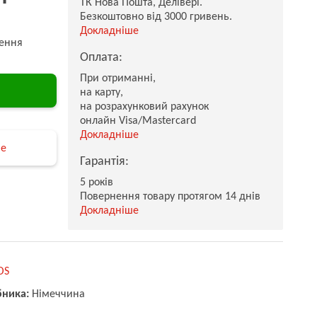
ТК Нова Пошта, Делівері.
Безкоштовно від 3000 гривень.
Докладніше
ення
Оплата:
При отриманні,
на карту,
на розрахунковий рахунок
онлайн Visa/Mastercard
Докладніше
не
Гарантія:
5 років
Повернення товару протягом 14 днів
Докладніше
OS
бника:
Німеччина