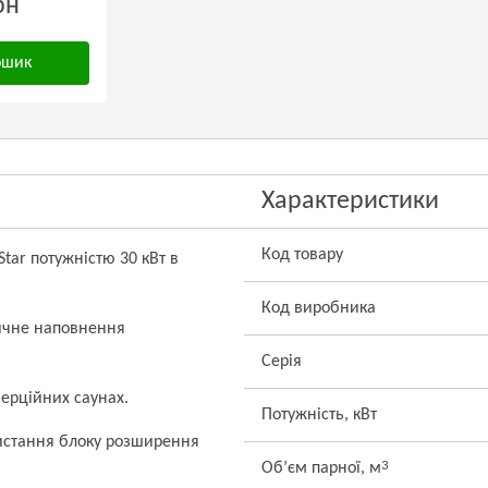
рн
ошик
Характеристики
Код товару
Star потужністю 30 кВт в
Код виробника
ичне наповнення
Серія
ерційних саунах.
Потужність, кВт
ристання блоку розширення
3
Об’єм парної, м