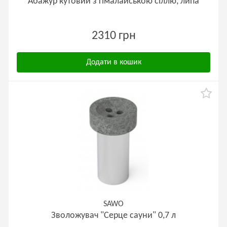
Абажур кутовий з гімалайською сіллю, липа
2310 грн
Додати в кошик
SAWO
Зволожувач "Серце сауни" 0,7 л