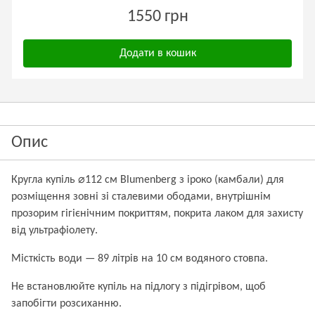
1550 грн
Додати в кошик
Опис
Кругла купіль ⌀112 см Blumenberg з іроко (камбали) для
розміщення зовні зі сталевими ободами, внутрішнім
прозорим гігієнічним покриттям, покрита лаком для захисту
від ультрафіолету.
Місткість води — 89 літрів на 10 см водяного стовпа.
Не встановлюйте купіль на підлогу з підігрівом, щоб
запобігти розсиханню.