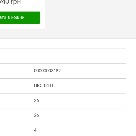
940 грн
ати в кошик
00000003182
ПКС-04 П
26
26
4