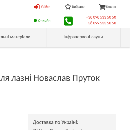
Увійти
Вибране
Кошик
+38 098 533 50 50
Онлайн
+38 099 533 50 50
ельні матеріали
Інфрачервоні сауни
для лазні Новаслав Пруток
Доставка по Україні:
н