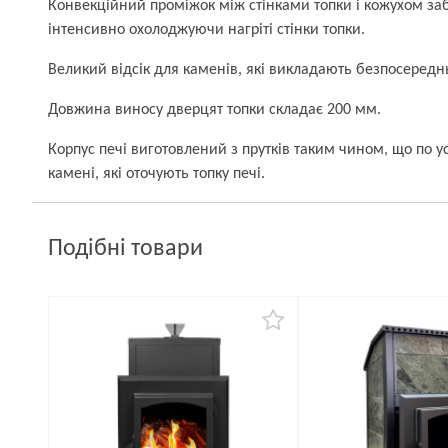
Конвекційний проміжок між стінками топки і кожухом заб
інтенсивно охолоджуючи нагріті стінки топки.
Великий відсік для каменів, які викладають безпосереднь
Довжина виносу дверцят топки складає 200 мм.
Корпус печі виготовлений з прутків таким чином, що по 
камені, які оточують топку печі.
Подібні товари