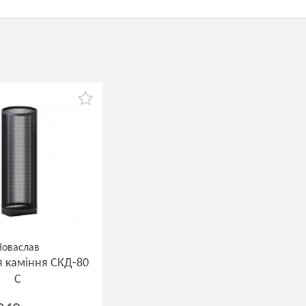
Новаслав
 каміння СКД-80
С