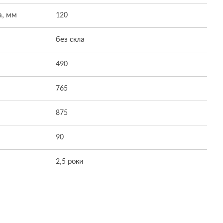
а, мм
120
без скла
490
765
875
90
2,5 роки