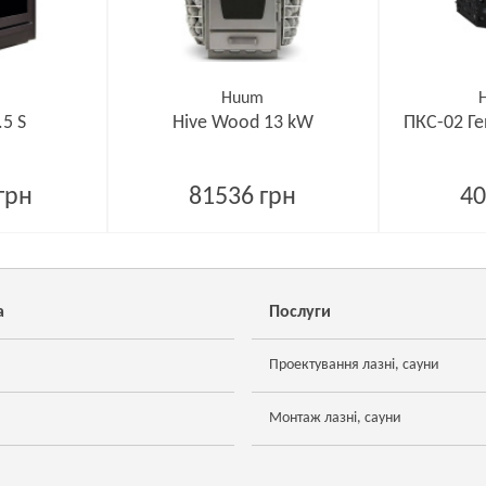
Huum
.5 S
Hive Wood 13 kW
ПКС-02 Ге
грн
81536 грн
40
а
Послуги
Проектування лазні, сауни
Монтаж лазні, сауни