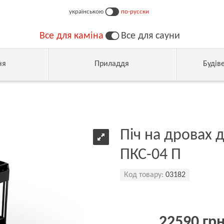
українською
по-русски
Все для каміна
Все для сауни
ня
Приладдя
Будів
Піч на дровах 
ПКС-04 П
Код товару:
03182
22590 гр