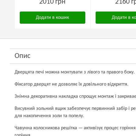
2010 грн
2160 г
Додати в кошик
Додати в к
Опис
Дверцята печі можна монтувати з лівого та правого боку.
Фіксатор дверцят не дозволяє їх довільного відкриття.
Знімна декоративна накладка спрощує монтаж і закриває 
Висувний зольний ящик забезпечує первинний забір і ре
для накопичення золи та попелу.
Чавунна колосникова решітка — активізує процес горіння,
горіння.