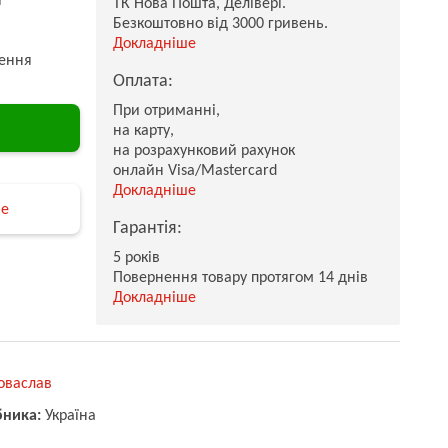
ТК Нова Пошта, Делівері.
Безкоштовно від 3000 гривень.
Докладніше
ення
Оплата:
При отриманні,
на карту,
на розрахунковий рахунок
онлайн Visa/Mastercard
Докладніше
не
Гарантія:
5 років
Повернення товару протягом 14 днів
Докладніше
оваслав
бника:
Україна