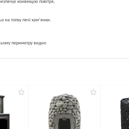
езпечує конвекцію повітря,
о на топку печі кам'янки.
усьому периметру видно