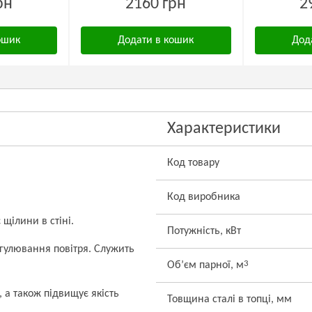
рн
2160 грн
2
ошик
Додати в кошик
Дод
Характеристики
Код товару
Код виробника
щілини в стіні.
Потужність, кВт
гулювання повітря. Служить
3
Об’єм парної, м
 а також підвищує якість
Товщина сталі в топці, мм