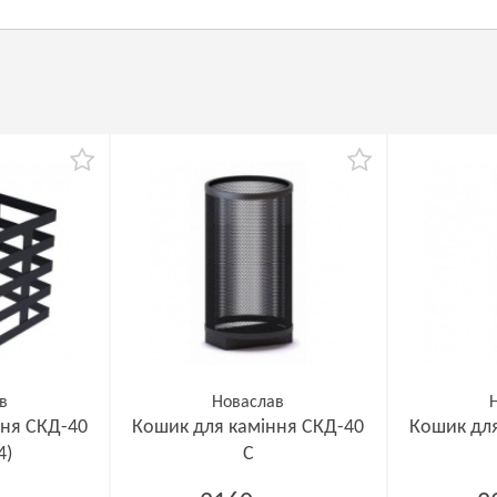
в
Новаслав
ння СКД-40
Кошик для каміння СКД-40
Кошик для
4)
С