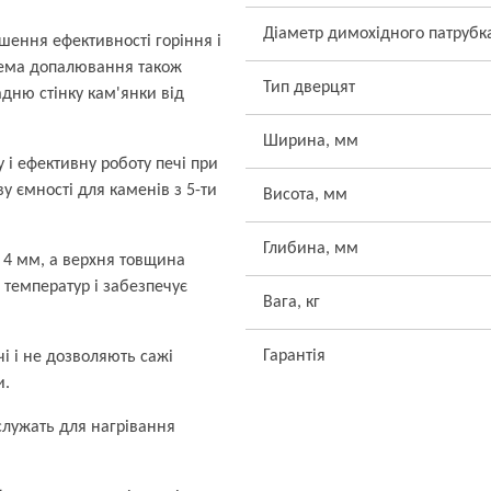
Діаметр димохідного патрубк
шення ефективності горіння і
тема допалювання також
Тип дверцят
дню стінку кам'янки від
Ширина, мм
і ефективну роботу печі при
у ємності для каменів з 5-ти
Висота, мм
Глибина, мм
ю 4 мм, а верхня товщина
о температур і забезпечує
Вага, кг
Гарантія
 і не дозволяють сажі
и.
 служать для нагрівання