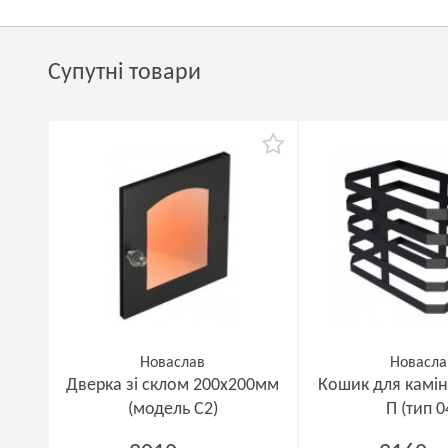
Супутні товари
Новаслав
Новасла
Дверка зі склом 200х200мм
Кошик для камі
(модель С2)
П (тип 0