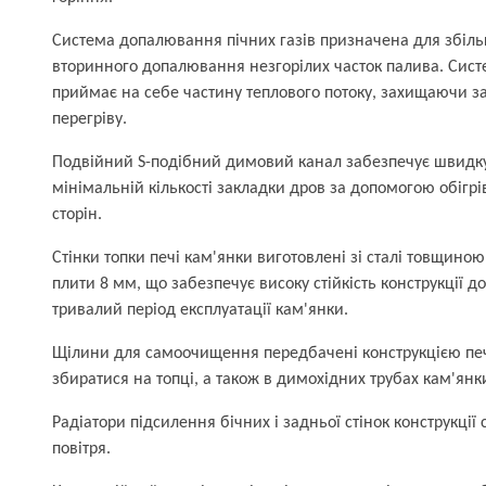
Система допалювання пічних газів призначена для збіль
вторинного допалювання незгорілих часток палива. Сис
приймає на себе частину теплового потоку, захищаючи за
перегріву.
Подвійний S-подібний димовий канал забезпечує швидку 
мінімальній кількості закладки дров за допомогою обігрів
сторін.
Стінки топки печі кам'янки виготовлені зі сталі товщино
плити 8 мм, що забезпечує високу стійкість конструкції д
тривалий період експлуатації кам'янки.
Щілини для самоочищення передбачені конструкцією печі
збиратися на топці, а також в димохідних трубах кам'янк
Радіатори підсилення бічних і задньої стінок конструкції
повітря.