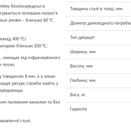
 лійку безпосередньо в
Товщина сталі в топці, мм
грівається потоками полум’я
льні умови – близько 60 °C
Діаметр димохідного патрубк
Тип дверцят
понад 400 °C)
ратурою близько 200 °C;
Ширина, мм
ю, захищає від інфрачервоного
 тепло;
Висота, мм
у товщиною 8 мм, а у зонах
Глибина, мм
ищує ресурс служби навіть у
середовища;
Вага, кг
сним паливним каналом та без
Гарантія
жавіючої сталі.