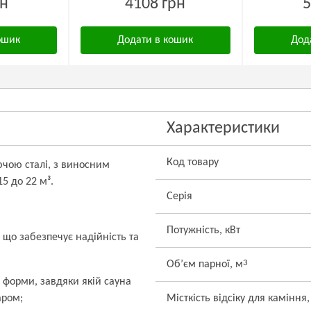
рн
4108 грн
5
ошик
Додати в кошик
Дод
Характеристики
Код товару
ючою сталі, з виносним
5 до 22 м³.
Серія
Потужність, кВт
 що забезпечує надійність та
3
Об’єм парної, м
 форми, завдяки якій сауна
аром;
Місткість відсіку для каміння,