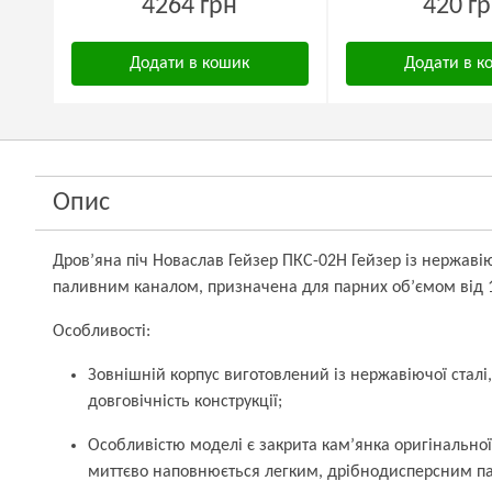
4264 грн
420 г
Додати в кошик
Додати в к
Опис
Дров’яна піч Новаслав Гейзер ПКС-02Н Гейзер із нержаві
паливним каналом, призначена для парних об’ємом від 1
Особливості:
Зовнішній корпус виготовлений із нержавіючої сталі,
довговічність конструкції;
Особливістю моделі є закрита кам’янка оригінальної
миттєво наповнюється легким, дрібнодисперсним п