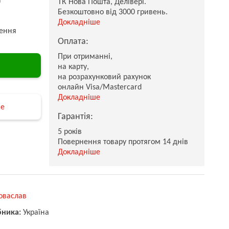
ТК Нова Пошта, Делівері.
Безкоштовно від 3000 гривень.
Докладніше
ення
Оплата:
При отриманні,
на карту,
на розрахунковий рахунок
онлайн Visa/Mastercard
Докладніше
не
Гарантія:
5 років
Повернення товару протягом 14 днів
Докладніше
оваслав
бника:
Україна