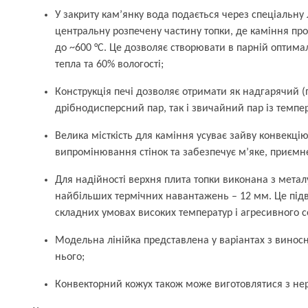
У закриту кам’янку вода подається через спеціальну
центральну розпечену частину топки, де каміння про
до ~600 °C. Це дозволяє створювати в парній оптима
тепла та 60% вологості;
Конструкція печі дозволяє отримати як надгарячий (
дрібнодисперсний пар, так і звичайний пар із темпе
Велика місткість для каміння усуває зайву конвекці
випромінювання стінок та забезпечує м’яке, приємне
Для надійності верхня плита топки виконана з метал
найбільших термічних навантажень – 12 мм. Це підв
складних умовах високих температур і агресивного 
Модельна лінійка представлена у варіантах з вино
нього;
Конвекторний кожух також може виготовлятися з нер