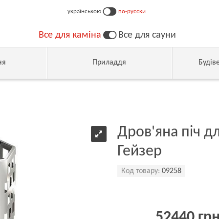
українською
по-русски
Все для каміна
Все для сауни
ня
Приладдя
Будів
Дров'яна піч д
Гейзер
Код товару:
09258
52440 гр