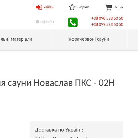
Увійти
Вибране
Кошик
+38 098 533 50 50
Офлайн
+38 099 533 50 50
ельні матеріали
Інфрачервоні сауни
ля сауни Новаслав ПКС - 02Н
Доставка по Україні:
н