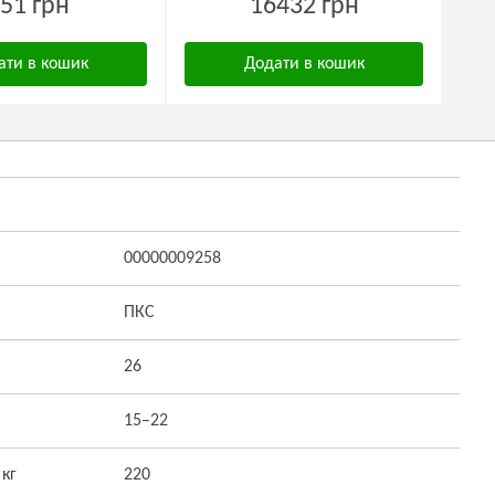
51 грн
16432 грн
ати в кошик
Додати в кошик
00000009258
ПКС
26
15–22
 кг
220