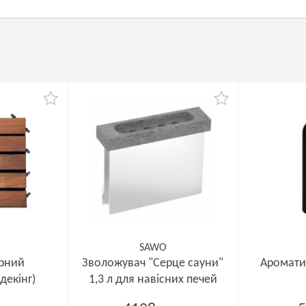
SAWO
ірний
Зволожувач "Серце сауни"
Аромати
декінг)
1,3 л для навісних печей