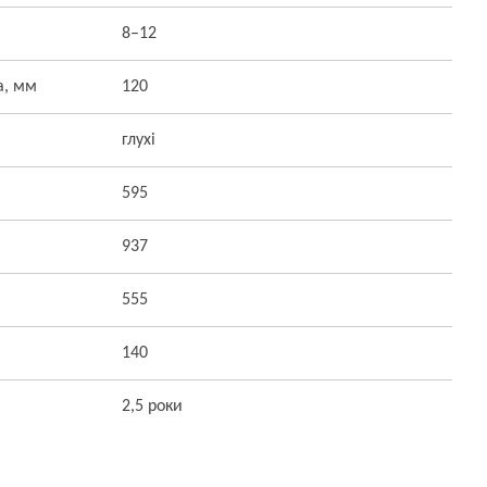
8–12
а, мм
120
глухі
595
937
555
140
2,5 роки