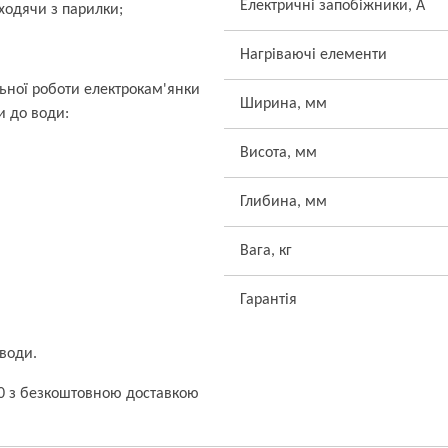
Електричні запобіжники, А
иходячи з парилки;
Нагріваючі елементи
ьної роботи електрокам'янки
Ширина, мм
и до води:
Висота, мм
Глибина, мм
Вага, кг
Гарантія
 води.
80 з безкоштовною доставкою