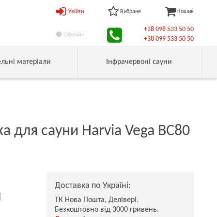
Увійти
Вибране
Кошик
+38 098 533 50 50
Офлайн
+38 099 533 50 50
ельні матеріали
Інфрачервоні сауни
а для сауни Harvia Vega BC80
Доставка по Україні:
н
ТК Нова Пошта, Делівері.
Безкоштовно від 3000 гривень.