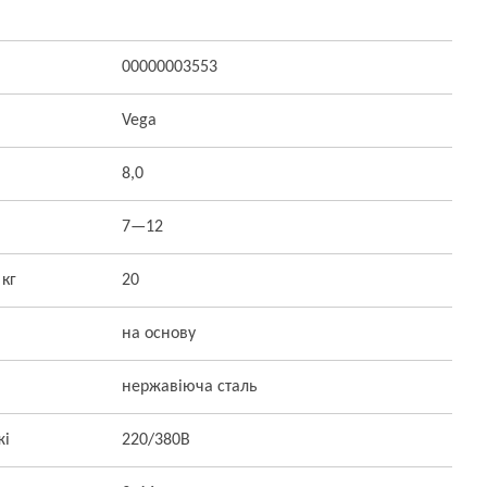
00000003553
Vega
8,0
7—12
 кг
20
на основу
нержавіюча сталь
жі
220/380В