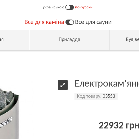
українською
по-русски
Все для каміна
Все для сауни
ня
Приладдя
Будів
Електрокам'янк
Код товару:
03553
22932 гр