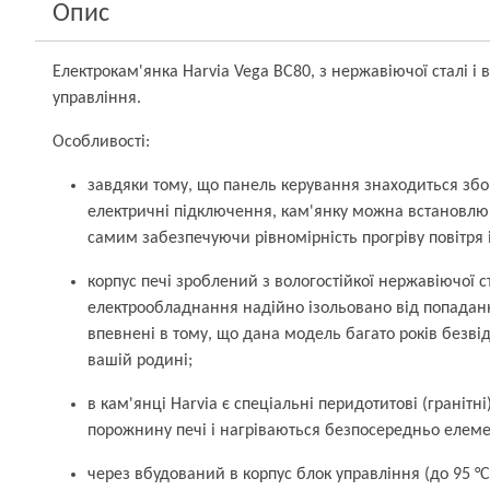
Опис
Електрокам'янка Harvia Vega BC80, з нержавіючої сталі і
управління.
Особливості:
завдяки тому, що панель керування знаходиться збоку
електричні підключення, кам'янку можна встановлюв
самим забезпечуючи рівномірність прогріву повітря і
корпус печі зроблений з вологостійкої нержавіючої ста
електрообладнання надійно ізольовано від попадан
впевнені в тому, що дана модель багато років безві
вашій родині;
в кам'янці Harvia є спеціальні перидотитові (гранітн
порожнину печі і нагріваються безпосередньо елеме
через вбудований в корпус блок управління (до 95 °