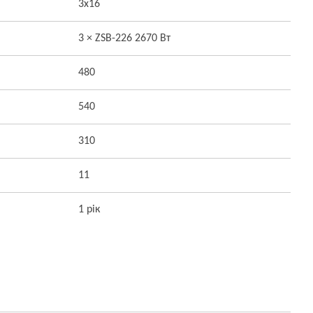
3x16
3 × ZSB-226 2670 Вт
480
540
310
11
1 рік