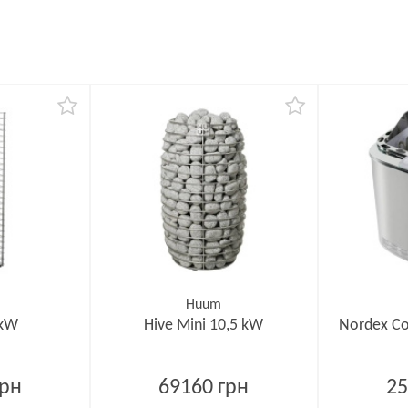
Huum
 kW
Hive Mini 10,5 kW
Nordex C
грн
69160 грн
25