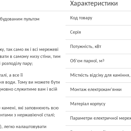
Характеристики
Код товару
 вбудованим пультом
Серія
Потужність, кВт
, так само як і всі мережеві
ати в самому низу стіни, тим
3
Об’єм парної, м
 розподілу пару;
лі, а все її
Місткість відсіку для каміння,
ня води. Тому ви можете бути
дмовно служитиме вам і всій
Монтаж електрокам’янки
Матеріал корпусу
і) камені, які заповнюють всю
нтами з нержавіючої сталі;
Параметри електричної мере
С), легко налаштовувати