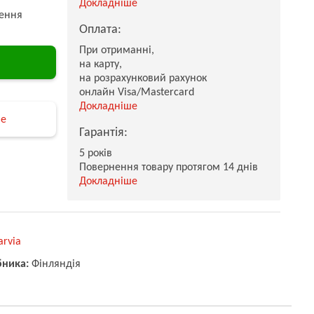
Докладніше
ення
Оплата:
При отриманні,
на карту,
на розрахунковий рахунок
онлайн Visa/Mastercard
Докладніше
не
Гарантія:
5 років
Повернення товару протягом 14 днів
Докладніше
arvia
бника:
Фінляндія