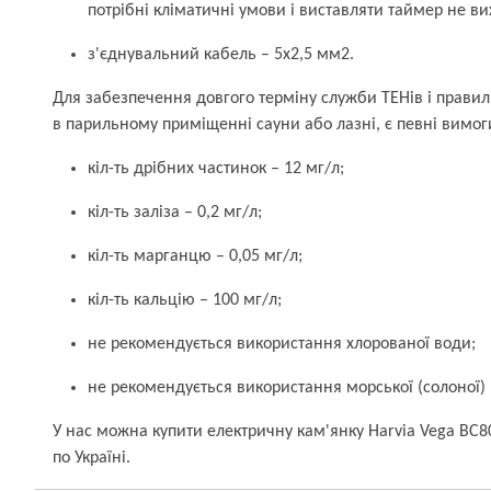
потрібні кліматичні умови і виставляти таймер не в
з'єднувальний кабель – 5x2,5 мм2.
Для забезпечення довгого терміну служби ТЕНів і правил
в парильному приміщенні сауни або лазні, є певні вимог
кіл-ть дрібних частинок – 12 мг/л;
кіл-ть заліза – 0,2 мг/л;
кіл-ть марганцю – 0,05 мг/л;
кіл-ть кальцію – 100 мг/л;
не рекомендується використання хлорованої води;
не рекомендується використання морської (солоної)
У нас можна купити електричну кам'янку Harvia Vega BC
по Україні.