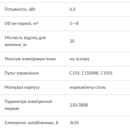
Потужність, кВт
6,0
3
Об’єм парної, м
5—8
Місткість відсіку для
20
каміння, кг
Монтаж електрокам’янки
на основу
Пульт управління
C150, C150VKK, C105S
Матеріал корпусу
нержавіюча сталь
Параметри електричної
220/380В
мережі
Електричні запобіжники, А
3x10