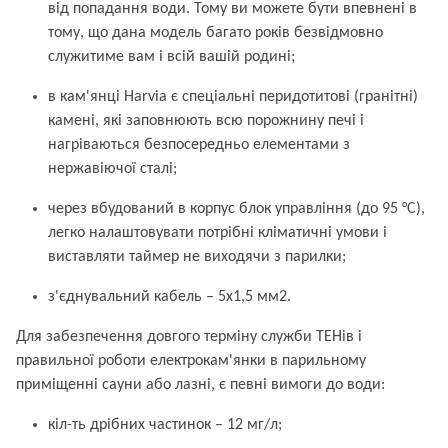
від попадання води. Тому ви можете бути впевнені в
тому, що дана модель багато років безвідмовно
служитиме вам і всій вашій родині;
в кам'янці Harvia є спеціальні перидотитові (гранітні)
камені, які заповнюють всю порожнину печі і
нагріваються безпосередньо елементами з
нержавіючої сталі;
через вбудований в корпус блок управління (до 95 °С),
легко налаштовувати потрібні кліматичні умови і
виставляти таймер не виходячи з парилки;
з'єднувальний кабель – 5x1,5 мм2.
Для забезпечення довгого терміну служби ТЕНів і
правильної роботи електрокам'янки в парильному
приміщенні сауни або лазні, є певні вимоги до води:
кіл-ть дрібних частинок – 12 мг/л;