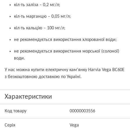
кіл-ть заліза – 0,2 мг/л;
кіл-ть марганцю – 0,05 мг/л;
кіл-ть кальцію – 100 мг/л;
не рекомендується використання хлорованої води;
не рекомендується використання морської (солоної)
води.
У нас можна купити електричну кам'янку Harvia Vega BC60E
з безкоштовною доставкою по Україні.
Характеристики
Код товару
00000003556
Серія
Vega