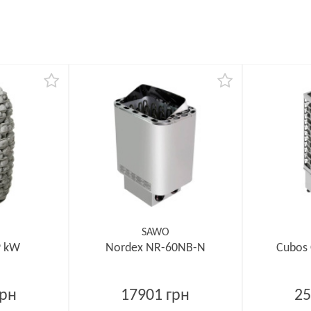
SAWO
9 kW
Nordex NR-60NB-N
Cubos
грн
17901 грн
25