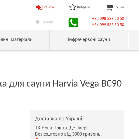
Увійти
Вибране
Кошик
+38 098 533 50 50
Офлайн
+38 099 533 50 50
ельні матеріали
Інфрачервоні сауни
а для сауни Harvia Vega BC90
Доставка по Україні:
н
ТК Нова Пошта, Делівері.
Безкоштовно від 3000 гривень.