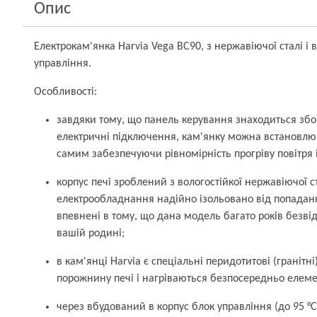
Опис
Електрокам'янка Harvia Vega BC90, з нержавіючої сталі і
управління.
Особливості:
завдяки тому, що панель керування знаходиться збоку
електричні підключення, кам'янку можна встановлюв
самим забезпечуючи рівномірність прогріву повітря і
корпус печі зроблений з вологостійкої нержавіючої ста
електрообладнання надійно ізольовано від попадан
впевнені в тому, що дана модель багато років безві
вашій родині;
в кам'янці Harvia є спеціальні перидотитові (гранітн
порожнину печі і нагріваються безпосередньо елеме
через вбудований в корпус блок управління (до 95 °