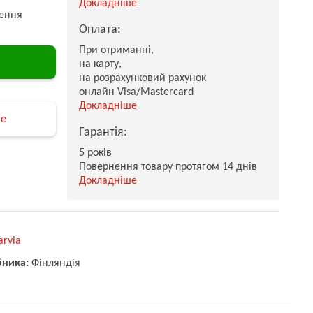
Докладніше
ення
Оплата:
При отриманні,
на карту,
на розрахунковий рахунок
онлайн Visa/Mastercard
Докладніше
не
Гарантія:
5 років
Повернення товару протягом 14 днів
Докладніше
arvia
бника:
Фінляндія