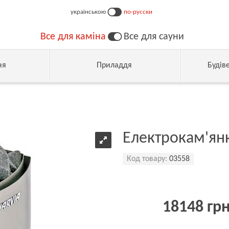
українською
по-русски
Все для каміна
Все для сауни
ня
Приладдя
Будів
Електрокам'янк
Код товару:
03558
18148 гр