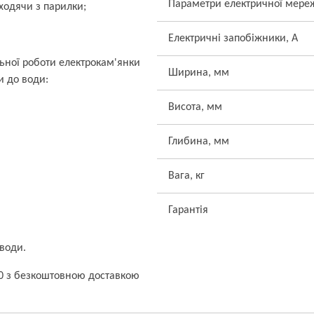
Параметри електричної мере
иходячи з парилки;
Електричні запобіжники, А
ьної роботи електрокам'янки
Ширина, мм
и до води:
Висота, мм
Глибина, мм
Вага, кг
Гарантія
 води.
90 з безкоштовною доставкою