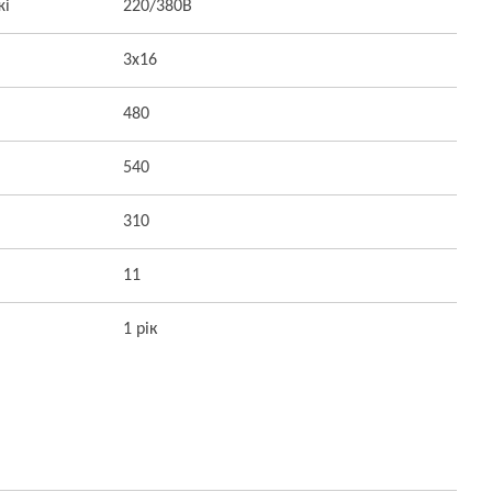
жі
220/380В
3x16
480
540
310
11
1 рік