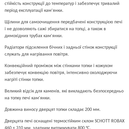
стійкість конструкції до температур і забезпечує тривалий
період експлуатації кам'янки.
Щілини для самоочищення передбачені конструкцією печі
і не дозволяють сажі збиратися на топці, а також в
димохідних трубах кам'янки.
Радіатори підсилення бічних і задньої стінок конструкції
служать для нагрівання повітря.
Конвекційний проміжок між стінками топки і кожухом
забезпечує конвекцію повітря, інтенсивно охолоджуючи
нагріті стінки топки.
Великий відсік для каменів, які викладають безпосередньо
на топку печі кам'янки.
Довжина виносу дверцят топки складає 200 мм.
Дверцята печі оснащені термостійким склом SCHOTT ROBAX
460 × 310 мм, здатним витримувати 800 °С.