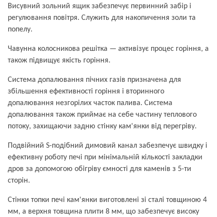
Висувний зольний ящик забезпечує первинний забір і
регулювання повітря. Служить для накопичення золи та
попелу.
Чавунна колосникова решітка — активізує процес горіння, а
також підвищує якість горіння.
Система допалювання пічних газів призначена для
збільшення ефективності горіння і вторинного
допалювання незгорілих часток палива. Система
допалювання також приймає на себе частину теплового
потоку, захищаючи задню стінку кам'янки від перегріву.
Подвійний S-подібний димовий канал забезпечує швидку і
ефективну роботу печі при мінімальній кількості закладки
дров за допомогою обігріву ємності для каменів з 5-ти
сторін.
Стінки топки печі кам'янки виготовлені зі сталі товщиною 4
мм, а верхня товщина плити 8 мм, що забезпечує високу