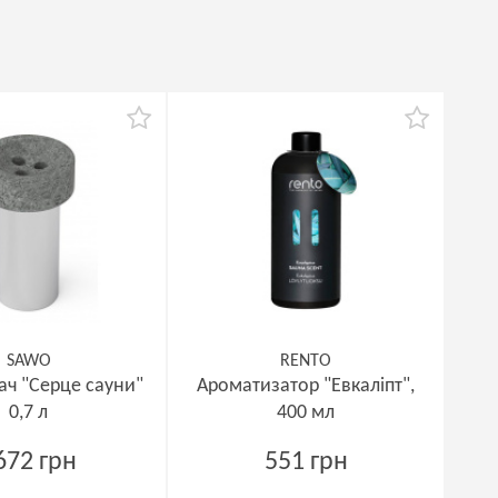
SAWO
RENTO
ч "Серце сауни"
Ароматизатор "Евкаліпт",
0,7 л
400 мл
672 грн
551 грн