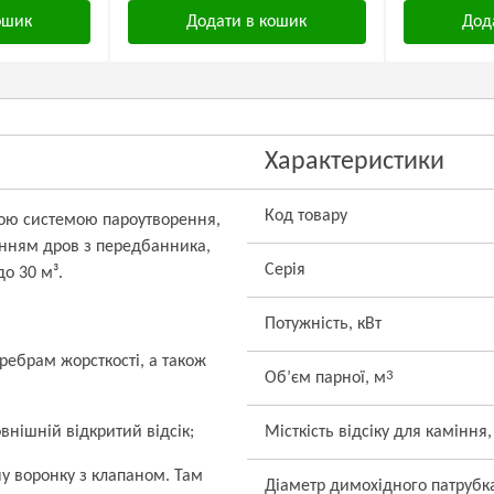
ошик
Додати в кошик
Дод
Характеристики
Код товару
вою системою пароутворення,
нням дров з передбанника,
Серія
о 30 м³.
Потужність, кВт
ребрам жорсткості, а також
3
Об’єм парної, м
внішній відкритий відсік;
Місткість відсіку для каміння,
у воронку з клапаном. Там
Діаметр димохідного патрубк