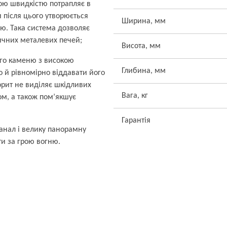
кою швидкістю потрапляє в
и після цього утворюється
Ширина, мм
ню. Така система дозволяє
ичних металевих печей;
Висота, мм
го каменю з високою
Глибина, мм
о й рівномірно віддавати його
орит не виділяє шкідливих
Вага, кг
ом, а також пом’якшує
Гарантія
анал і велику панорамну
ти за грою вогню.