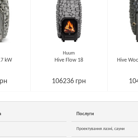
Huum
17 kW
Hive Flow 18
Hive Woo
грн
106236 грн
10
а
Послуги
Проектування лазні, сауни