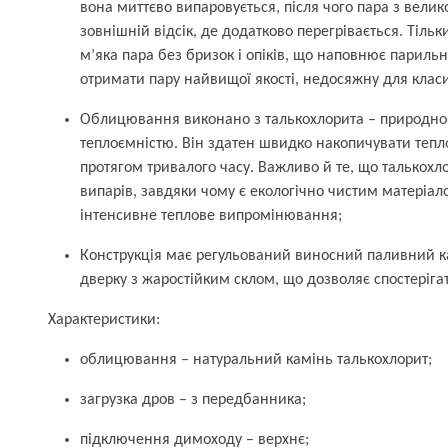
вона миттєво випаровується, після чого пара з вели
зовнішній відсік, де додатково перегрівається. Тільк
м’яка пара без бризок і опіків, що наповнює париль
отримати пару найвищої якості, недосяжну для клас
Облицювання виконано з талькохлорита – природно
теплоємністю. Він здатен швидко накопичувати тепл
протягом тривалого часу. Важливо й те, що талькохл
випарів, завдяки чому є екологічно чистим матеріал
інтенсивне теплове випромінювання;
Конструкція має регульований виносний паливний к
дверку з жаростійким склом, що дозволяє спостеріга
Характеристики:
облицювання – натуральний камінь талькохлорит;
загрузка дров – з передбанника;
підключення димоходу – верхнє;