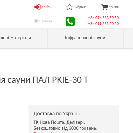
Увійти
Вибране
Кошик
+38 098 533 50 50
Офлайн
+38 099 533 50 50
ельні матеріали
Інфрачервоні сауни
ля сауни ПАЛ PKIE-30 T
Доставка по Україні:
н
ТК Нова Пошта, Делівері.
Безкоштовно від 3000 гривень.