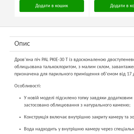
Додати в кошик
Додати в к
Опис
Дров’яна піч PAL PKIE-30 T із вдосконаленою двоступене
облицьована талькохлоритом, з малим склом, завантаже
призначена для парильного приміщення об'ємом від 17 д
Особливості:
У новій моделі підсилено топку завдяки додатковим 
застосовано облицювання з натурального каменю;
Конструкція включає внутрішню закриту камеру та зо
Вода надходить у внутрішню камеру через спеціальн