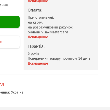
Докладніше
ення
Оплата:
При отриманні,
на карту,
на розрахунковий рахунок
онлайн Visa/Mastercard
Докладніше
не
Гарантія:
5 років
Повернення товару протягом 14 днів
Докладніше
АЛ
бника:
Україна