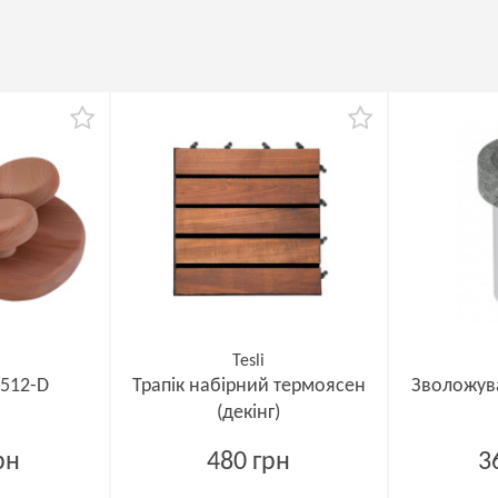
Tesli
 512-D
Трапік набірний термоясен
Зволожува
(декінг)
рн
480 грн
3