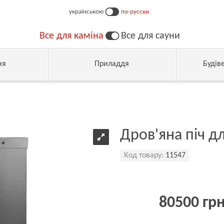
українською
по-русски
Все для каміна
Все для сауни
ня
Приладдя
Будів
Дров'яна піч д
Код товару:
11547
80500 гр