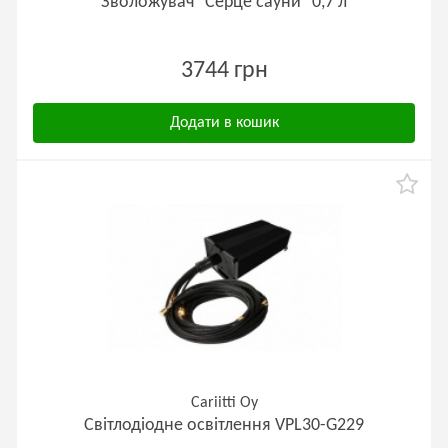
Зволожувач "Серце сауни" 0,7 л
3744 грн
Додати в кошик
Cariitti Oy
Світлодіодне освітлення VPL30-G229