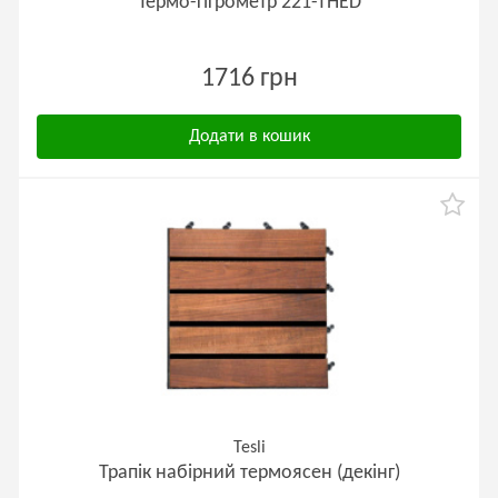
Термо-гігрометр 221-ТНED
1716 грн
Додати в кошик
Tesli
Трапік набірний термоясен (декінг)