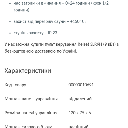
час затримки вмикання – 0÷24 години (крок 1/2
години);
захист від перегріву сауни – +150 °C;
ступінь захисту – IP 23.
У нас можна купити пульт керування Relset SLR9H (9 кВт) з
безкоштовною доставкою по Україні.
Характеристики
Код товару
00000010691
Монтаж панелі управління
віддалений
Розміри панелі управління
120 х 75 х 6
Монтаж силового блоку
настінний