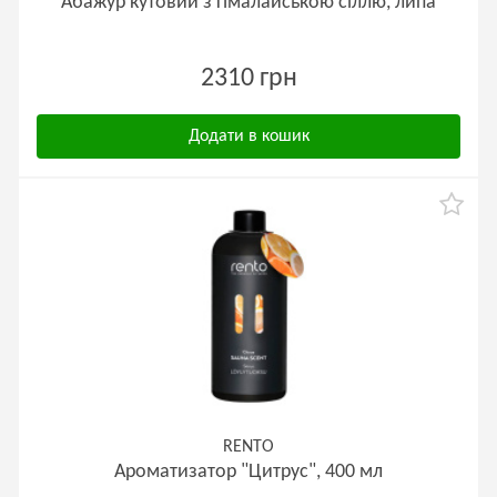
Абажур кутовий з гімалайською сіллю, липа
2310 грн
Додати в кошик
RENTO
Ароматизатор "Цитрус", 400 мл