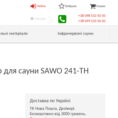
Увійти
Вибране
Кошик
+38 098 533 50 50
Офлайн
+38 099 533 50 50
ельні матеріали
Інфрачервоні сауни
р для сауни SAWO 241-ТН
Доставка по Україні:
ТК Нова Пошта, Делівері.
Безкоштовно від 3000 гривень.