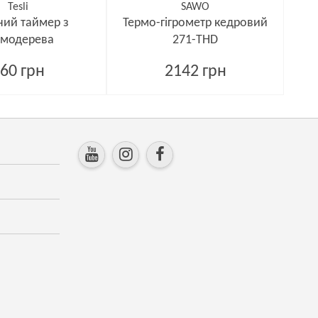
Tesli
SAWO
ний таймер з
Термо-гігрометр кедровий
рмодерева
271-THD
60 грн
2142 грн