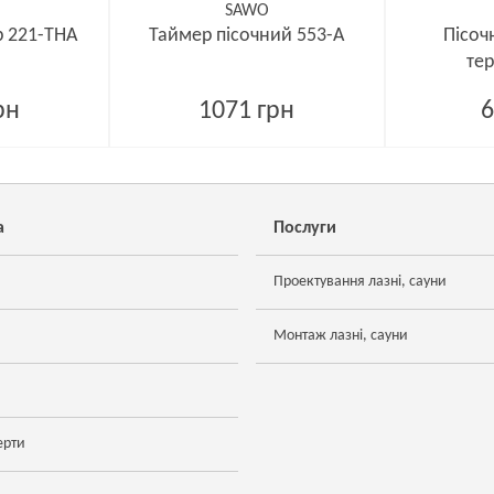
SAWO
р 221-THА
Таймер пісочний 553-A
Пісоч
те
рн
1071 грн
6
а
Послуги
Проектування лазні, сауни
Монтаж лазні, сауни
ерти