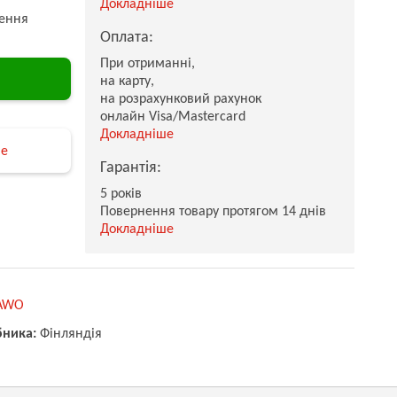
Докладніше
ення
Оплата:
При отриманні,
на карту,
на розрахунковий рахунок
онлайн Visa/Mastercard
Докладніше
не
Гарантія:
5 років
Повернення товару протягом 14 днів
Докладніше
AWO
бника:
Фінляндія