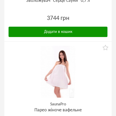
Зволожувач "Серце сауни" 0,7 л
3744 грн
Додати в кошик
SaunaPro
Парео жіноче вафельне