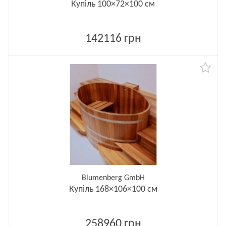
Купіль 100×72×100 см
142116 грн
Blumenberg GmbH
Купіль 168×106×100 см
258960 грн