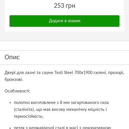
253 грн
Додати в кошик
Опис
Двері для лазні та сауни Tesli Steel 700х1900 скляні, прозорі,
бронзові.
Особливості:
полотно виготовлене з 8 мм загартованого скла
(сталініта), що має високу механічну міцність і
термостійкість;
петля з нержавіючої сталі в масі з декоративною