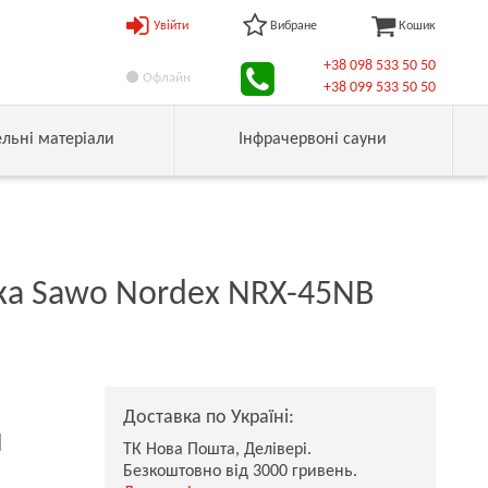
Увійти
Вибране
Кошик
+38 098 533 50 50
Офлайн
+38 099 533 50 50
ельні матеріали
Інфрачервоні сауни
ка Sawo Nordex NRX-45NB
Доставка по Україні:
н
ТК Нова Пошта, Делівері.
Безкоштовно від 3000 гривень.