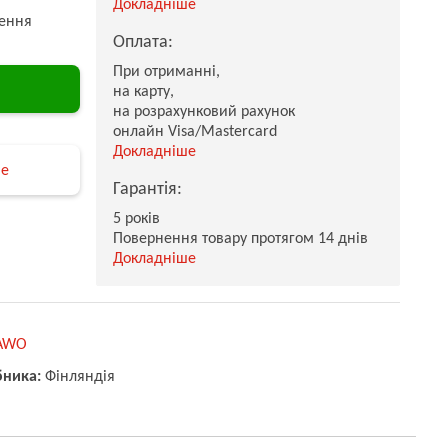
Докладніше
ення
Оплата:
При отриманні,
на карту,
на розрахунковий рахунок
онлайн Visa/Mastercard
Докладніше
не
Гарантія:
5 років
Повернення товару протягом 14 днів
Докладніше
AWO
бника:
Фінляндія