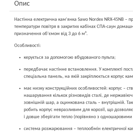
Опис
Настінна електрична кам'янка Sawo Nordex NRX-45NB – п
температури повітря в закритих кабінах СПА-саун домаш
призначення об'ємом від 3 до 6 м³.
Особливості:
керується за допомогою вбудованого пульта;
передбачає настінне встановлення. У комплекті пос
спеціальна панель, на якій закріплюється корпус ка
має низку конструкційних особливостей: корпус – с
нашарування кількох різновидів сталі, де нержавіюч
зовнішній шар, а оцинкована сталь – внутрішній. Та
робить корпус невразливим для корозії, що дозволя
і довше зберігати тепло (порівняно з одношаровими
система розжарювання – теплообмін електричної ка