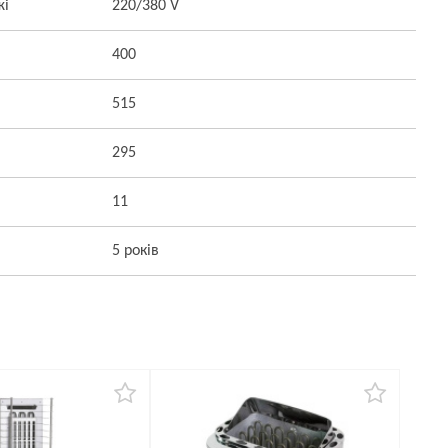
жі
220/380 V
400
515
295
11
5 років