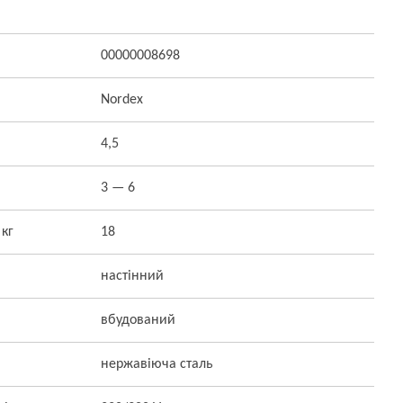
00000008698
Nordex
4,5
3 — 6
 кг
18
настінний
вбудований
нержавіюча сталь