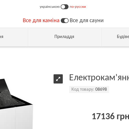
українською
по-русски
Все для каміна
Все для сауни
ня
Приладдя
Будів
Електрокам'ян
Код товару:
08698
17136 гр