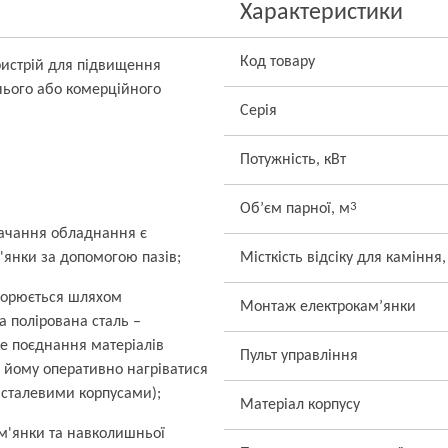
Характеристики
Код товару
ристрій для підвищення
нього або комерційного
Серія
Потужність, кВт
3
Об’єм парної, м
тачання обладнання є
м'янки за допомогою пазів;
Місткість відсіку для каміння,
творюється шляхом
Монтаж електрокам’янки
а полірована сталь –
ке поєднання матеріалів
Пульт управління
є йому оперативно нагріватися
 сталевими корпусами);
Матеріал корпусу
м'янки та навколишньої