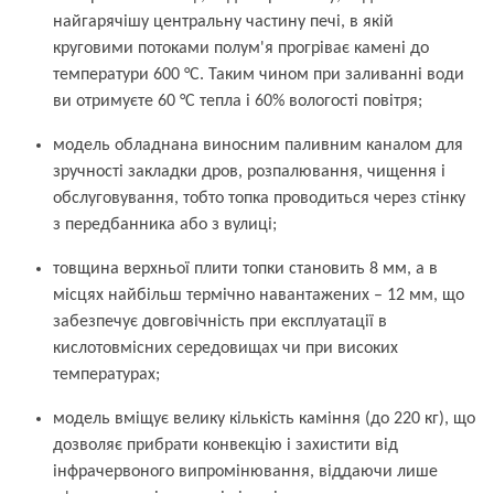
найгарячішу центральну частину печі, в якій
круговими потоками полум'я прогріває камені до
температури 600 °С. Таким чином при заливанні води
ви отримуєте 60 °С тепла і 60% вологості повітря;
модель обладнана виносним паливним каналом для
зручності закладки дров, розпалювання, чищення і
обслуговування, тобто топка проводиться через стінку
з передбанника або з вулиці;
товщина верхньої плити топки становить 8 мм, а в
місцях найбільш термічно навантажених – 12 мм, що
забезпечує довговічність при експлуатації в
кислотовмісних середовищах чи при високих
температурах;
модель вміщує велику кількість каміння (до 220 кг), що
дозволяє прибрати конвекцію і захистити від
інфрачервоного випромінювання, віддаючи лише