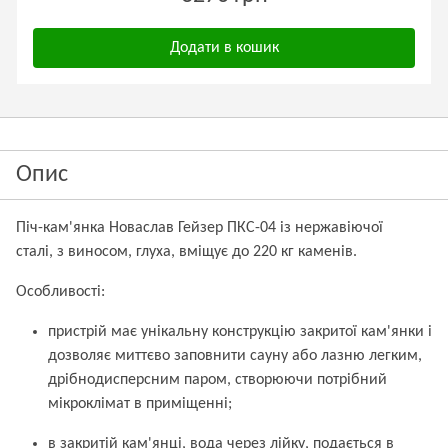
Додати в кошик
Опис
Піч-кам'янка Новаслав Гейзер ПКС-04 із нержавіючої
сталі, з виносом, глуха, вміщує до 220 кг каменів.
Особливості:
пристрій має унікальну конструкцію закритої кам'янки і
дозволяє миттєво заповнити сауну або лазню легким,
дрібнодисперсним паром, створюючи потрібний
мікроклімат в приміщенні;
в закритій кам'янці, вода через лійку, подається в