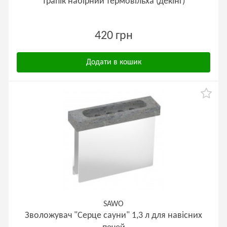
Трапік набірний термовільха (декінг)
420 грн
Додати в кошик
SAWO
Зволожувач "Серце сауни" 1,3 л для навісних