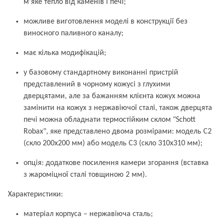
м'яке тепло від каменів і печі;
можливе виготовлення моделі в конструкції без
виносного паливного каналу;
має кілька модифікацій;
у базовому стандартному виконанні пристрій
представлений в чорному кожусі з глухими
дверцятами, але за бажанням клієнта кожух можна
замінити на кожух з нержавіючої сталі, також дверцята
печі можна обладнати термостійким склом "Schott
Robax", яке представлено двома розмірами: модель С2
(скло 200х200 мм) або модель С3 (скло 310х310 мм);
опція: додаткове посилення камери згорання (вставка
з жароміцної сталі товщиною 2 мм).
Характеристики:
матеріал корпуса – нержавіюча сталь;