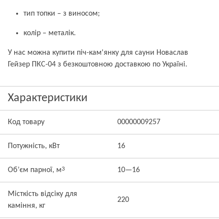
тип топки – з виносом;
колір – металік.
У нас можна купити піч-кам'янку для сауни Новаслав
Гейзер ПКС-04 з безкоштовною доставкою по Україні.
Характеристики
Код товару
00000009257
Потужність, кВт
16
3
Об’єм парної, м
10—16
Місткість відсіку для
220
каміння, кг