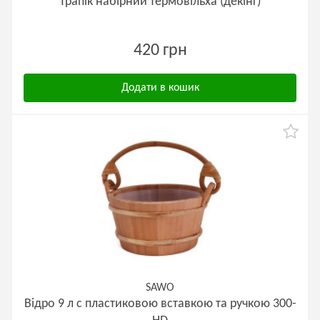
Трапік набірний термовільха (декінг)
420 грн
Додати в кошик
SAWO
Відро 9 л с пластиковою вставкою та ручкою 300-