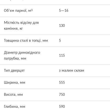
3
Об’єм парної, м
5—16
Місткість відсіку для
130
каміння, кг
Товщина сталі в топці, мм
5
Діаметр димохідного
115
патрубка, мм
Тип дверцят
з малим склом
Ширина, мм
555
Висота, мм
750
Глибина, мм
590