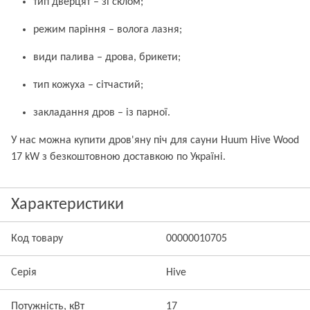
тип дверцят – зі склом;
режим паріння – волога лазня;
види палива – дрова, брикети;
тип кожуха – сітчастий;
закладання дров – із парної.
У нас можна купити дров'яну піч для сауни Huum Hive Wood
17 kW з безкоштовною доставкою по Україні.
Характеристики
Код товару
00000010705
Серія
Hive
Потужність, кВт
17