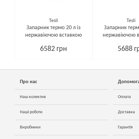
Tesli
Tesli
Запарник термо 20 л із
Запарник термо
нержавіючою вставкою
нержавіючою 
6582 грн
5688 г
Про нас
Допомог
Наш колектив
Оплата
Наші роботи
Доставка
Виробники
Гарантія