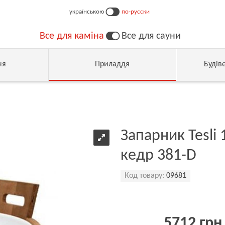
українською
по-русски
Все для каміна
Все для сауни
ня
Приладдя
Будів
Запарник Tesli
кедр 381-D
Код товару:
09681
5712 грн