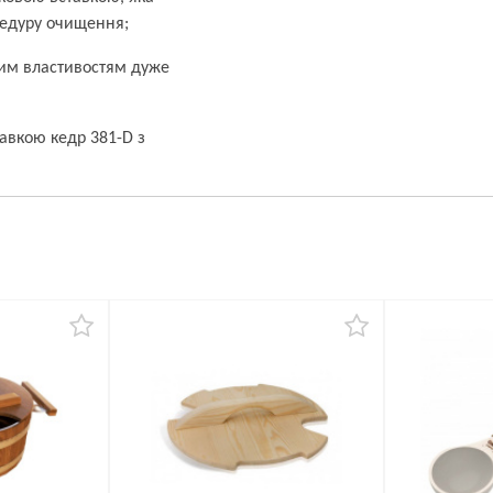
цедуру очищення;
ним властивостям дуже
тавкою кедр 381-D з