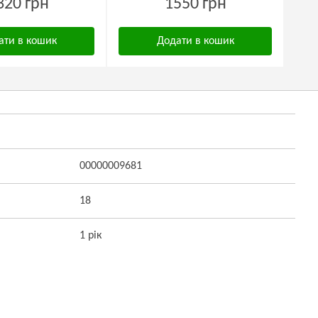
320 грн
1550 грн
ати в кошик
Додати в кошик
00000009681
18
1 рік