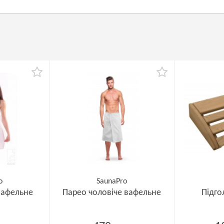
o
SaunaPro
вафельне
Парео чоловіче вафельне
Підго