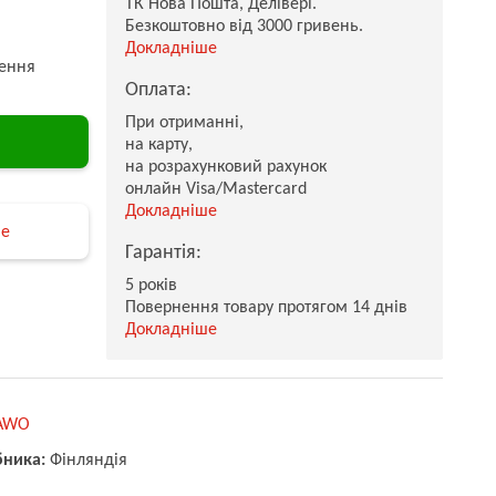
ТК Нова Пошта, Делівері.
Безкоштовно від 3000 гривень.
Докладніше
ення
Оплата:
При отриманні,
на карту,
на розрахунковий рахунок
онлайн Visa/Mastercard
Докладніше
не
Гарантія:
5 років
Повернення товару протягом 14 днів
Докладніше
AWO
бника:
Фінляндія