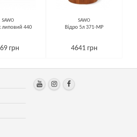
SAWO
SAWO
 липовий 440
Відро 5л 371-MP
69 грн
4641 грн