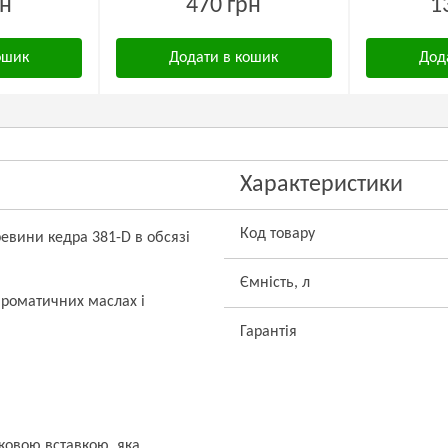
рн
470 грн
1
ошик
Додати в кошик
Дод
Характеристики
Код товару
ревини кедра 381-D в обсязі
Ємність, л
ароматичних маслах і
Гарантія
ковою вставкою, яка