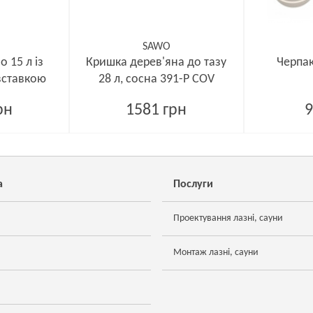
SAWO
 15 л із
Кришка дерев'яна до тазу
Черпак
вставкою
28 л, сосна 391-P COV
рн
1581 грн
9
а
Послуги
Проектування лазні, сауни
Монтаж лазні, сауни