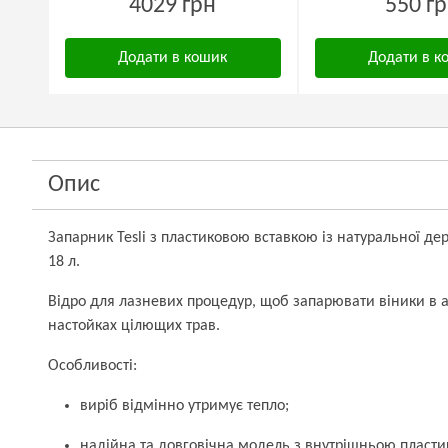
4029 грн
550 г
Додати в кошик
Додати в к
Опис
Запарник Tesli з пластиковою вставкою із натуральної де
18 л.
Відро для лазневих процедур, щоб запарювати віники в 
настойках цілющих трав.
Особливості:
виріб відмінно утримує тепло;
надійна та довговічна модель з внутрішньою пласти