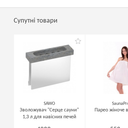
Супутні товари
SAWO
SaunaPr
Зволожувач "Серце сауни"
Парео жіноче 
1,3 л для навісних печей