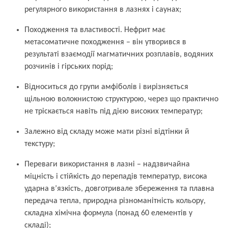
регулярного використання в лазнях і саунах;
Походження та властивості. Нефрит має
метасоматичне походження – він утворився в
результаті взаємодії магматичних розплавів, водяних
розчинів і гірських порід;
Відноситься до групи амфіболів і вирізняється
щільною волокнистою структурою, через що практично
не тріскається навіть під дією високих температур;
Залежно від складу може мати різні відтінки й
текстуру;
Переваги використання в лазні – надзвичайна
міцність і стійкість до перепадів температур, висока
ударна в’язкість, довготривале збереження та плавна
передача тепла, природна різноманітність кольору,
складна хімічна формула (понад 60 елементів у
складі);