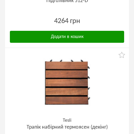
Підголівник 512-D
4264 грн
Додати в кошик
Tesli
Трапік набірний термоясен (декінг)