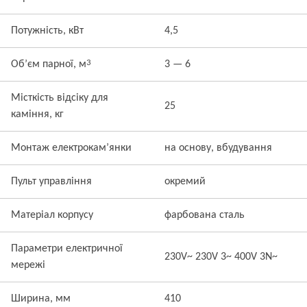
Потужність, кВт
4,5
3
Об’єм парної, м
3 — 6
Місткість відсіку для
25
каміння, кг
Монтаж електрокам’янки
на основу, вбудування
Пульт управління
окремий
Матеріал корпусу
фарбована сталь
Параметри електричної
230V~ 230V 3~ 400V 3N~
мережі
Ширина, мм
410