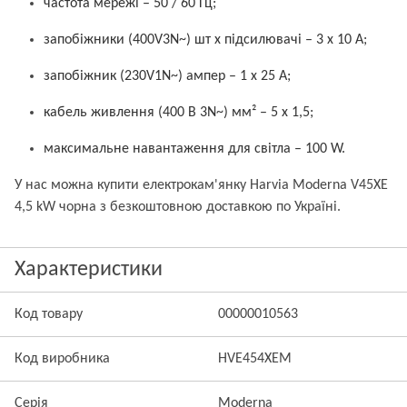
частота мережі – 50 / 60 Гц;
запобіжники (400V3N~) шт х підсилювачі – 3 x 10 А;
запобіжник (230V1N~) ампер – 1 x 25 А;
кабель живлення (400 В 3N~) мм² – 5 x 1,5;
максимальне навантаження для світла – 100 W.
У нас можна купити електрокам'янку Harvia Moderna V45XE
4,5 kW чорна з безкоштовною доставкою по Україні.
Характеристики
Код товару
00000010563
Код виробника
HVE454XEM
Серія
Moderna