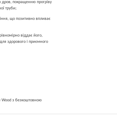
 дров, покращенню прогріву
ої труби;
міння, що позитивно впливає
рівномірно віддає його,
для здорового і приємного
ve Wood з безкоштовною