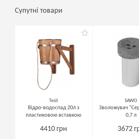
Супутні товари
Tesli
SAWO
Відро-водоспад 20л з
Зволожувач "Се
пластиковою вставкою
0,7 л
4410 грн
3672 г