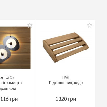
ariitti Oy
ПАЛ
огігрометр з
Підголовник, кедр
ідсвіткою
116 грн
1320 грн