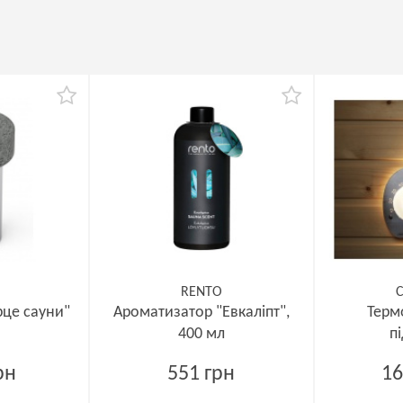
RENTO
C
рце сауни"
Ароматизатор "Евкаліпт",
Терм
400 мл
п
рн
551 грн
16