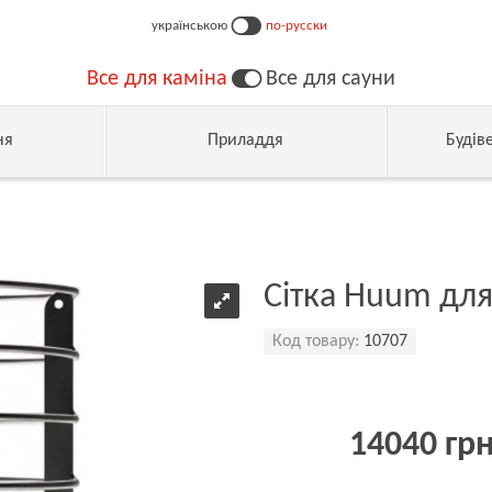
українською
по-русски
Все для каміна
Все для сауни
ня
Приладдя
Будів
Сітка Huum для
Код товару:
10707
14040 гр