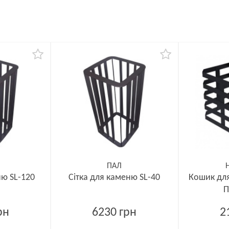
ПАЛ
ню SL-120
Сітка для каменю SL-40
Кошик для
П
рн
6230 грн
2