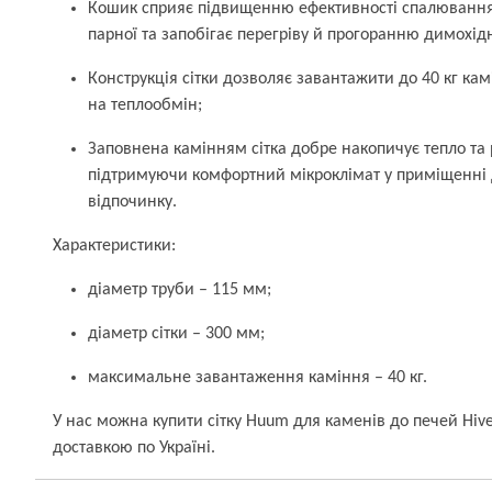
Кошик сприяє підвищенню ефективності спалювання
парної та запобігає перегріву й прогоранню димохідн
Конструкція сітки дозволяє завантажити до 40 кг ка
на теплообмін;
Заповнена камінням сітка добре накопичує тепло та 
підтримуючи комфортний мікроклімат у приміщенні 
відпочинку.
Характеристики:
діаметр труби – 115 мм;
діаметр сітки – 300 мм;
максимальне завантаження каміння – 40 кг.
У нас можна купити сітку Huum для каменів до печей Hi
доставкою по Україні.