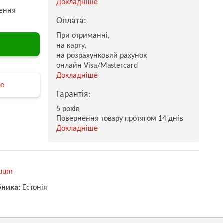
Докладніше
ення
Оплата:
При отриманні,
на карту,
на розрахунковий рахунок
онлайн Visa/Mastercard
Докладніше
не
Гарантія:
5 років
Повернення товару протягом 14 днів
Докладніше
uum
бника:
Естонія