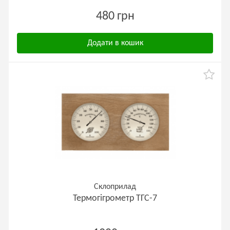
480 грн
Додати в кошик
Склоприлад
Термогігрометр ТГС-7