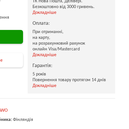
ТК Нова Пошта, Делівері.
Безкоштовно від 3000 гривень.
Докладніше
ення
Оплата:
При отриманні,
на карту,
на розрахунковий рахунок
онлайн Visa/Mastercard
Докладніше
не
Гарантія:
5 років
Повернення товару протягом 14 днів
Докладніше
AWO
бника:
Фінляндія