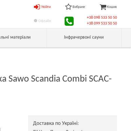
Увійти
Вибране
Кошик
+38 098 533 50 50
Офлайн
+38 099 533 50 50
ельні матеріали
Інфрачервоні сауни
а Sawo Scandia Combi SCAC-
Доставка по Україні:
н