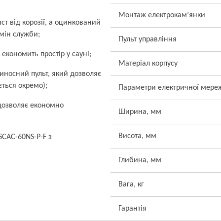
Монтаж електрокам’янки
ист від корозії, а оцинкований
рмін служби;
Пульт управління
економить простір у сауні;
Матеріал корпусу
виносний пульт, який дозволяє
ється окремо);
Параметри електричної мере
 дозволяє економно
Ширина, мм
Висота, мм
SCAC-60NS-P-F з
Глибина, мм
Вага, кг
Гарантія