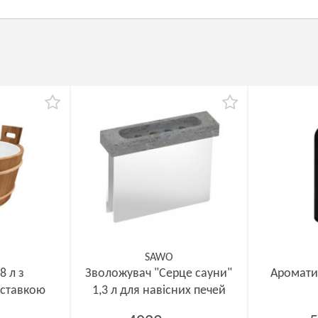
SAWO
8 л з
Зволожувач "Серце сауни"
Аромати
вставкою
1,3 л для навісних печей
-D