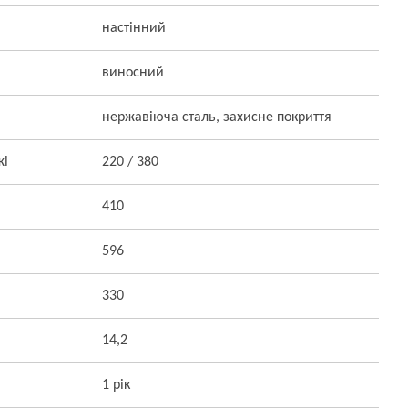
настінний
виносний
нержавіюча сталь, захисне покриття
жі
220 / 380
410
596
330
14,2
1 рік