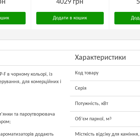
рн
4029 грн
5
ошик
Додати в кошик
Дод
Характеристики
Код товару
-F в чорному кольорі, із
ерування, для комерційних і
Серія
Потужність, кВт
м'янки та пароутворювача
3
Об’єм парної, м
аром;
я ароматизаторів додають
Місткість відсіку для каміння,