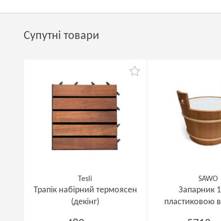
Супутні товари
Tesli
SAWO
Трапік набірний термоясен
Запарник 1
(декінг)
пластиковою 
кедр 381