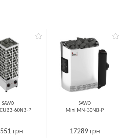
SAWO
SAWO
 CUB3-60NB-P
Mini MN-30NB-P
551 грн
17289 грн