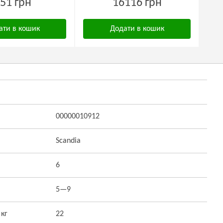
51 грн
16116 грн
ати в кошик
Додати в кошик
00000010912
Scandia
6
5—9
 кг
22