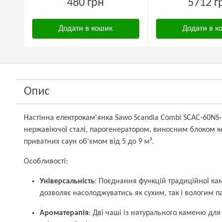
480 грн
5712 г
Додати в кошик
Додати в к
Опис
Настінна електрокам'янка Sawo Scandia Combi SCAC-60NS-P
нержавіючої сталі, парогенератором, виносним блоком к
приватних саун об'ємом від 5 до 9 м³.
Особливості:
Універсальність
: Поєднання функцій традиційної ка
дозволяє насолоджуватись як сухим, так і вологим п
Ароматерапія
: Дві чаші із натурального каменю дл