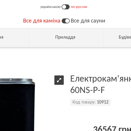
українською
по-русски
Все для каміна
Все для сауни
ня
Приладдя
Будів
Електрокам'янк
60NS-P-F
Код товару:
10912
36567 гр