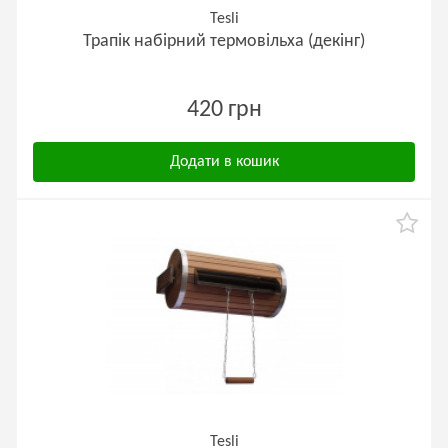
Tesli
Трапік набірний термовільха (декінг)
420 грн
Додати в кошик
Tesli