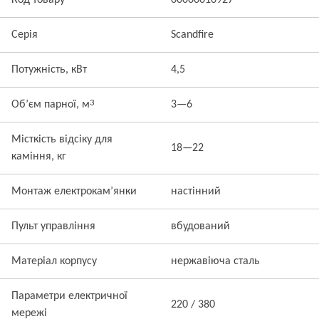
Код товару
00000010927
Серія
Scandfire
Потужність, кВт
4,5
3
Об’єм парної, м
3—6
Місткість відсіку для
18—22
каміння, кг
Монтаж електрокам’янки
настінний
Пульт управління
вбудований
Матеріал корпусу
нержавіюча сталь
Параметри електричної
220 / 380
мережі