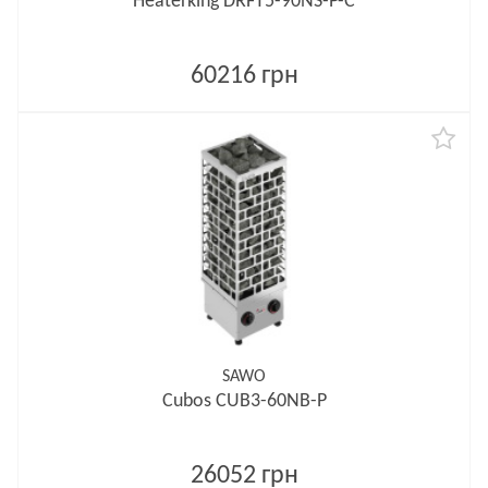
Heaterking DRFT5-90NS-P-C
60216 грн
SAWO
Cubos CUB3-60NB-P
26052 грн