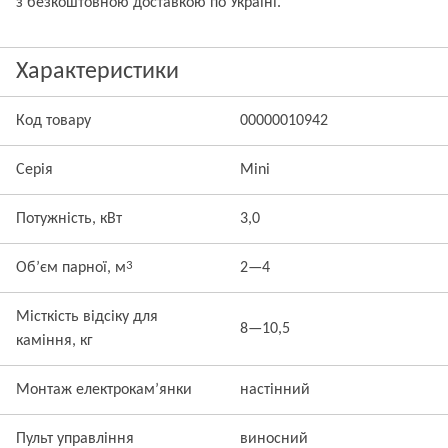
з безкоштовною доставкою по Україні.
Характеристики
Код товару
00000010942
Серія
Mini
Потужність, кВт
3,0
3
Об’єм парної, м
2—4
Місткість відсіку для
8—10,5
каміння, кг
Монтаж електрокам’янки
настінний
Пульт управління
виносний