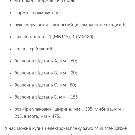
матеріал – нержавіюча сталь;
форма – прямокутна;
пульт керування – виносний (в комплект не входить);
кількість тенів – 1 (MN115), 1 (MN180);
колір – сріблястий;
безпечна відстань A, мм – 60;
безпечна відстань B, мм – 20;
безпечна відстань C, мм - 50;
безпечна відстань E, мм – 155
розміри упаковки– ширина, мм – 335, глибина, мм –
215, висота, мм – 475.
У нас можна купити електрокам'янку Sawo Mini MN-30NS-P