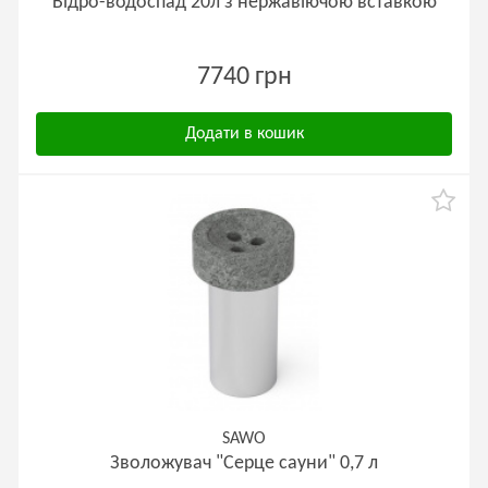
Відро-водоспад 20л з нержавіючою вставкою
7740 грн
Додати в кошик
SAWO
Зволожувач "Серце сауни" 0,7 л