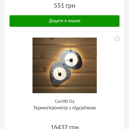
551 грн
Додати в кошик
Cariitti Oy
Термогігрометр з підсвіткою
16432 грн