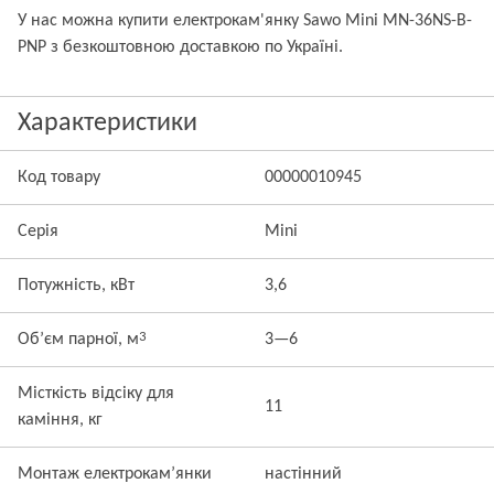
У нас можна купити електрокам'янку Sawo Mini MN-36NS-B-
PNP з безкоштовною доставкою по Україні.
Характеристики
Код товару
00000010945
Серія
Mini
Потужність, кВт
3,6
3
Об’єм парної, м
3—6
Місткість відсіку для
11
каміння, кг
Монтаж електрокам’янки
настінний