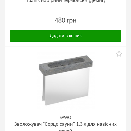
Трапік набірний термоясен (декінг)
480 грн
Додати в кошик
SAWO
Зволожувач "Серце сауни" 1,3 л для навісних