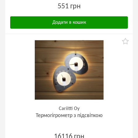
551 грн
Додати в кошик
Cariitti Oy
Термогігрометр з підсвіткою
16116 грн