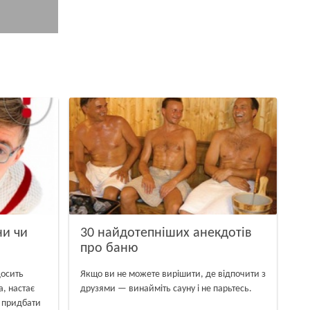
ни чи
30 найдотепніших анекдотів
про баню
досить
Якщо ви не можете вирішити, де відпочити з
а, настає
друзями — винайміть сауну і не парьтесь.
а придбати