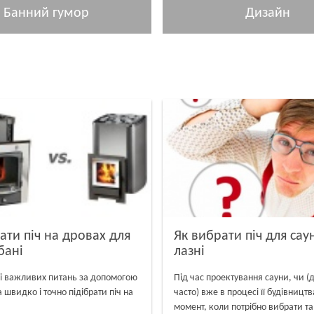
Банний гумор
Дизайн
ати піч на дровах для
Як вибрати піч для сау
бані
лазні
 і важливих питань за допомогою
Під час проектування сауни, чи (
швидко і точно підібрати піч на
часто) вже в процесі її будівництв
момент, коли потрібно вибрати т