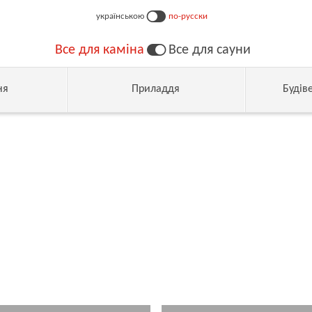
українською
по-русски
Все для каміна
Все для сауни
ня
Приладдя
Будів