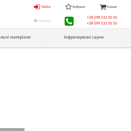
Увійти
Вибране
Кошик
+38 098 533 50 50
Офлайн
+38 099 533 50 50
ельні матеріали
Інфрачервоні сауни