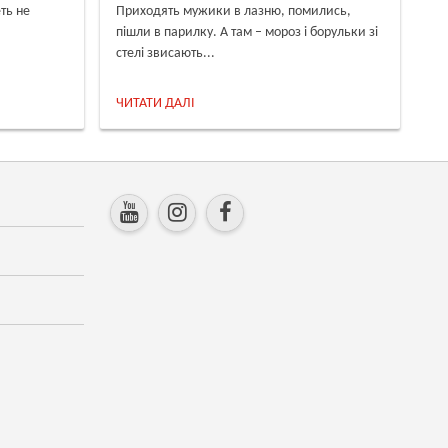
еть не
Приходять мужики в лазню, помились,
пішли в парилку. А там – мороз і борульки зі
стелі звисають...
ЧИТАТИ ДАЛІ