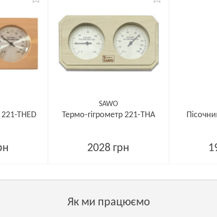
SAWO
 221-ТНED
Термо-гігрометр 221-THА
Пісочни
рн
2028 грн
1
Як ми працюємо