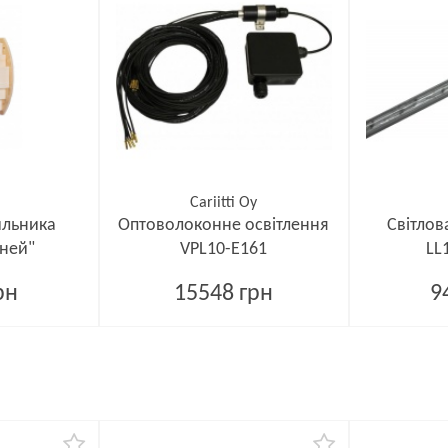
Cariitti Oy
ильника
Оптоволоконне освітлення
Світлова
дней"
VPL10-E161
LL
рн
15548 грн
9