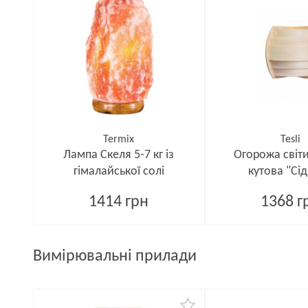
Termix
Tesli
Лампа Скеля 5-7 кг із
Огорожа світ
гімалайської солі
кутова "Сі
1414 грн
1368 г
Вимірювальні прилади