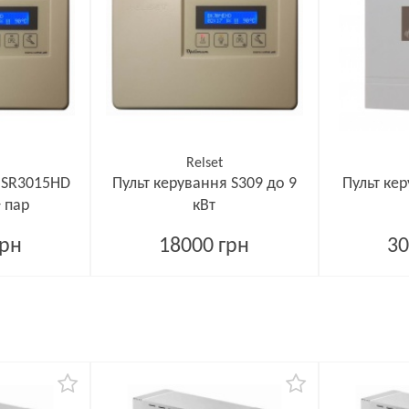
Relset
я SR3015HD
Пульт керування S309 до 9
Пульт ке
+ пар
кВт
грн
18000 грн
30