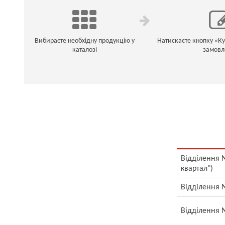
Вибираєте необхідну продукцію у
Натискаєте кнопку «К
каталозі
замовл
Відділення №
квартал")
Відділення №
Відділення №