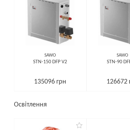
SAWO
SAWO
STN-150 DFP V2
STN-90 DF
135096 грн
126672 
Освітлення