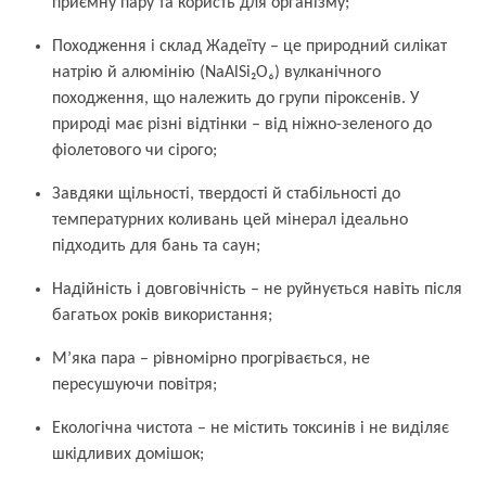
приємну пару та користь для організму;
Походження і склад Жадеїту – це природний силікат
натрію й алюмінію (NaAlSi₂O₆) вулканічного
походження, що належить до групи піроксенів. У
природі має різні відтінки – від ніжно-зеленого до
фіолетового чи сірого;
Завдяки щільності, твердості й стабільності до
температурних коливань цей мінерал ідеально
підходить для бань та саун;
Надійність і довговічність – не руйнується навіть після
багатьох років використання;
М’яка пара – рівномірно прогрівається, не
пересушуючи повітря;
Екологічна чистота – не містить токсинів і не виділяє
шкідливих домішок;