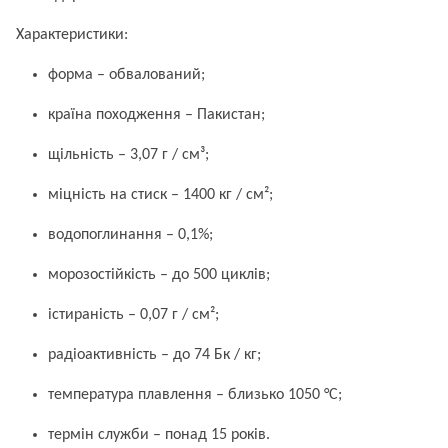
Характеристики:
форма – обвалований;
країна походження – Пакистан;
щільність – 3,07 г / см³;
міцність на стиск – 1400 кг / см²;
водопоглинання – 0,1%;
морозостійкість – до 500 циклів;
істираність – 0,07 г / см²;
радіоактивність – до 74 Бк / кг;
температура плавлення – близько 1050 °C;
термін служби – понад 15 років.