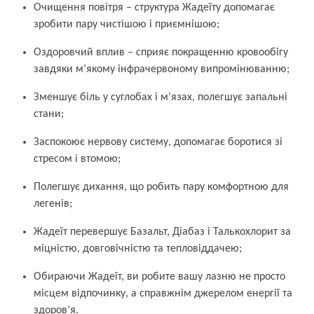
Очищення повітря – структура Жадеїту допомагає
зробити пару чистішою і приємнішою;
Оздоровчий вплив – сприяє покращенню кровообігу
завдяки м’якому інфрачервоному випромінюванню;
Зменшує біль у суглобах і м’язах, полегшує запальні
стани;
Заспокоює нервову систему, допомагає боротися зі
стресом і втомою;
Полегшує дихання, що робить пару комфортною для
легенів;
Жадеїт перевершує Базальт, Діабаз і Талькохлорит за
міцністю, довговічністю та тепловіддачею;
Обираючи Жадеїт, ви робите вашу лазню не просто
місцем відпочинку, а справжнім джерелом енергії та
здоров’я.