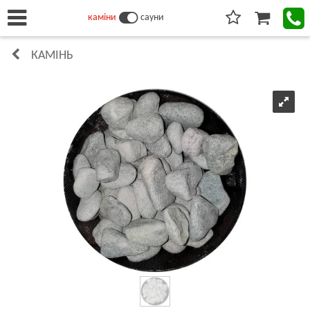
каміни
сауни
КАМІНЬ