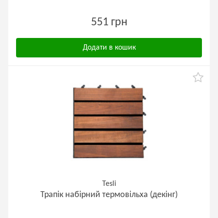
551 грн
Додати в кошик
Tesli
Трапік набірний термовільха (декінг)