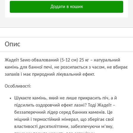
Додати в кошик
Опис
Жадеїт Sawo обвалований (5-12 см) 25 кг – натуральний
камінь для банної печі, не розсипається з часом, не вбирає
запахів і має природний лікувальний ефект.
Особливості:
Шукаєте камінь, який не лише прикрасить піч, а й
підсилить оздоровчий ефект лазні? Тоді Жадеїт –
беззаперечний лідер серед банних каменів. Це
міцний і термостійкий мінерал, що зберігає свої
властивості десятиліттями, забезпечуючи м’яку,