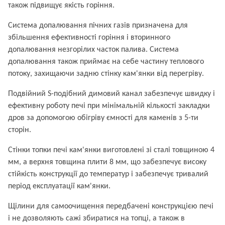
також підвищує якість горіння.
Система допалювання пічних газів призначена для
збільшення ефективності горіння і вторинного
допалювання незгорілих часток палива. Система
допалювання також приймає на себе частину теплового
потоку, захищаючи задню стінку кам'янки від перегріву.
Подвійний S-подібний димовий канал забезпечує швидку і
ефективну роботу печі при мінімальній кількості закладки
дров за допомогою обігріву ємності для каменів з 5-ти
сторін.
Стінки топки печі кам'янки виготовлені зі сталі товщиною 4
мм, а верхня товщина плити 8 мм, що забезпечує високу
стійкість конструкції до температур і забезпечує тривалий
період експлуатації кам'янки.
Щілини для самоочищення передбачені конструкцією печі
і не дозволяють сажі збиратися на топці, а також в