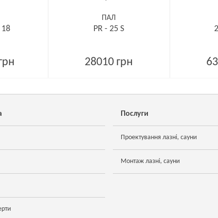
ПАЛ
 18
PR - 25 S
2
грн
28010 грн
63
а
Послуги
Проектування лазні, сауни
Монтаж лазні, сауни
ерти