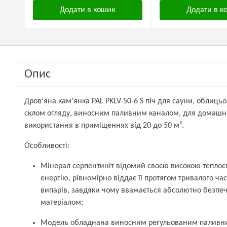
Додати в кошик
Додати в к
Опис
Дров’яна кам’янка PAL PKLV-50-6 S піч для сауни, облиць
склом огляду, виносним паливним каналом, для домашнь
використання в приміщеннях від 20 до 50 м³.
Особливості:
Мінерал серпентиніт відомий своєю високою теплоє
енергію, рівномірно віддає її протягом тривалого ча
випарів, завдяки чому вважається абсолютно безпеч
матеріалом;
Модель обладнана виносним регульованим паливни