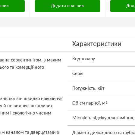
ошик
Додати в кошик
Дод
Характеристики
Код товару
ована серпентинітом, з малим
ого та комерційного
Серія
Потужність, кВт
мністю: він швидко накопичує
3
Об’єм парної, м
су й не виділяє шкідливих
ним і екологічно чистим
Місткість відсіку для каміння,
м каналом та дверцятами з
Діаметр димохідного патрубк