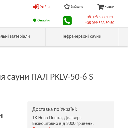
Увійти
Вибране
Кошик
+38 098 533 50 50
Онлайн
+38 099 533 50 50
ельні матеріали
Інфрачервоні сауни
ля сауни ПАЛ PKLV-50-6 S
Доставка по Україні:
н
ТК Нова Пошта, Делівері.
Безкоштовно від 3000 гривень.