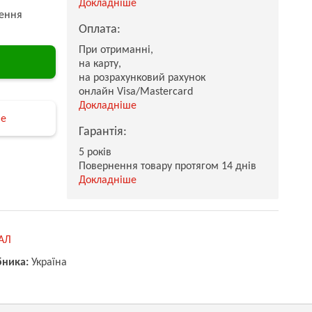
Докладніше
ення
Оплата:
При отриманні,
на карту,
на розрахунковий рахунок
онлайн Visa/Mastercard
Докладніше
не
Гарантія:
5 років
Повернення товару протягом 14 днів
Докладніше
АЛ
бника:
Україна