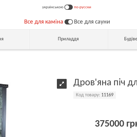
українською
по-русски
Все для каміна
Все для сауни
ня
Приладдя
Будів
Дров'яна піч д
Код товару:
11169
375000 гр