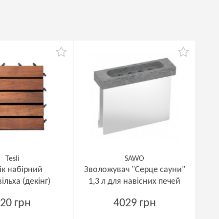
Tesli
SAWO
ік набірний
Зволожувач "Серце сауни"
ільха (декінг)
1,3 л для навісних печей
20 грн
4029 грн