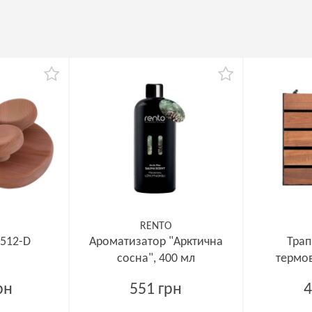
RENTO
 512-D
Ароматизатор "Арктична
Трап
сосна", 400 мл
термов
рн
551 грн
4