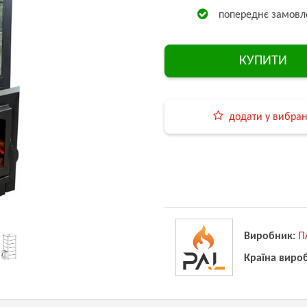
попереднє замовл
КУПИТИ
додати у вибра
Виробник:
П
Країна виро