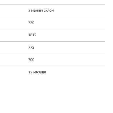
з малим склом
720
1812
772
700
12 місяців