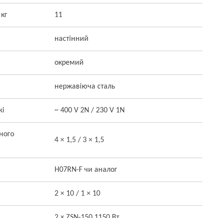
 кг
11
настінний
окремий
нержавіюча сталь
жі
~ 400 V 2N / 230 V 1N
ного
4 × 1,5 / 3 × 1,5
H07RN-F чи аналог
2 × 10 / 1 × 10
2 × ZSN-150 1150 Вт