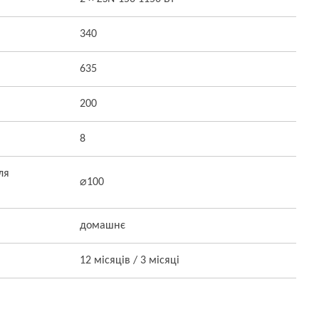
340
635
200
8
ля
⌀100
домашнє
12 місяців / 3 місяці