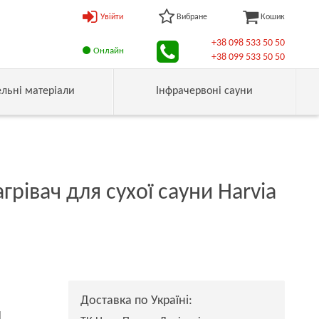
Увійти
Вибране
Кошик
+38 098 533 50 50
Онлайн
+38 099 533 50 50
ельні матеріали
Інфрачервоні сауни
рівач для сухої сауни Harvia
Доставка по Україні:
н