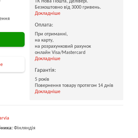
ТК Нова Пошта, Делівері.
Безкоштовно від 3000 гривень.
Докладніше
ення
Оплата:
При отриманні,
на карту,
на розрахунковий рахунок
онлайн Visa/Mastercard
Докладніше
не
Гарантія:
5 років
Повернення товару протягом 14 днів
Докладніше
arvia
бника:
Фінляндія