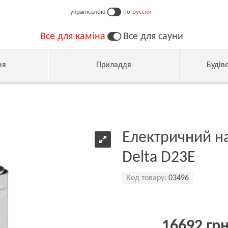
українською
по-русски
Все для каміна
Все для сауни
ня
Приладдя
Будів
Електричний наг
Delta D23E
Код товару:
03496
16692 гр