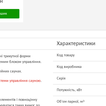
рн
ошик
Характеристики
Код товару
ні трикутної форми
ремим
блоком управління
.
Код виробника
ейних саунах.
Серія
стеми управління сауною
.
Потужність, кВт
лементів і повноцінну
3
Об’єм парної, м
муватися таких вимог до