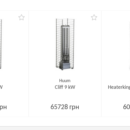
Huum
kW
Cliff 9 kW
Heaterkin
грн
65728 грн
60