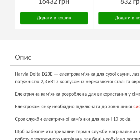
16432 грн
832 г
Додати в кошик
Додати в к
Опис
Harvia Delta
D23E
— електрокам’янка для сухої сауни, лаз
потужністю 2,3 кВт з корпусом із нержавіючої сталі
та
ок
Електрична кам’янка розроблена для використання у сім
Електрокам`янку необхідно підключати до зовнішньої
си
Срок служби електричної кам’янки для лазні 10 років.
Щоб забезпечити тривалий термін служби нагрівальних е
роботу електричного нагрівача для бані необхідно дотри