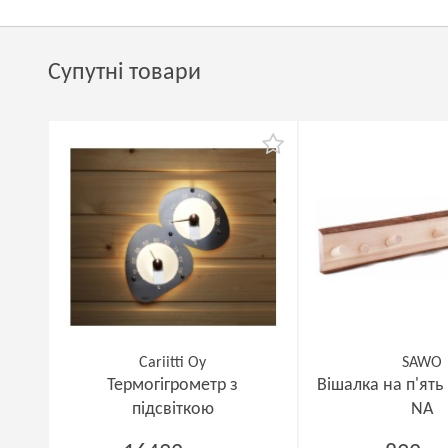
Супутні товари
Cariitti Oy
SAWO
Термогігрометр з
Вішалка на п'ять 
підсвіткою
NA