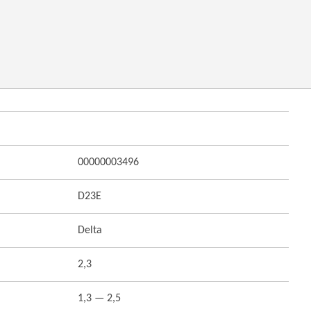
00000003496
D23E
Delta
2,3
1,3 — 2,5