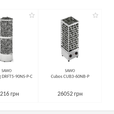
SAWO
SAWO
g DRFT5-90NS-P-C
Cubos CUB3-60NB-P
216 грн
26052 грн