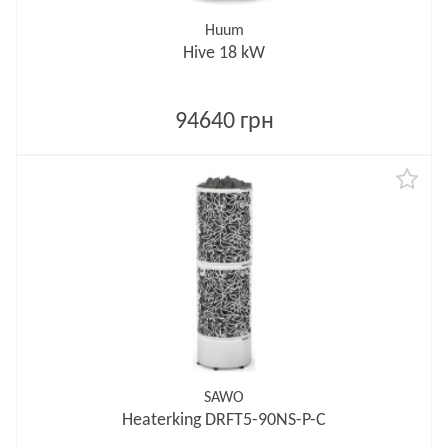
Huum
Hive 18 kW
94640 грн
SAWO
Heaterking DRFT5-90NS-P-C