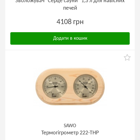
Зволожувач "Серце сауни" 1,3 л для навісних
печей
4108 грн
Додати в кошик
SAWO
Термогігрометр 222-ТНP